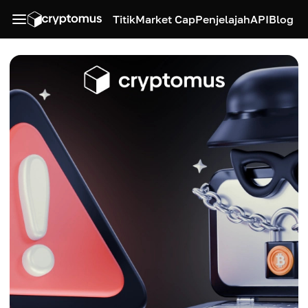
Titik
Market Cap
Penjelajah
API
Blog