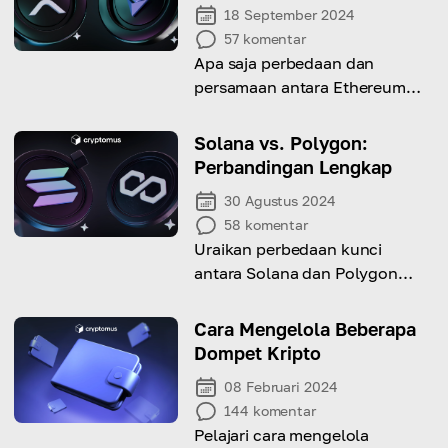
18 September 2024
57
komentar
Apa saja perbedaan dan
persamaan antara Ethereum
dan Ripple? Hari ini, kita akan
mengulas kekuatan unik
Solana vs. Polygon:
keduanya.
Perbandingan Lengkap
30 Agustus 2024
58
komentar
Uraikan perbedaan kunci
antara Solana dan Polygon
untuk membantu Anda
memahami blockchain mana
Cara Mengelola Beberapa
yang paling sesuai dengan
Dompet Kripto
kebutuhan Anda.
08 Februari 2024
144
komentar
Pelajari cara mengelola