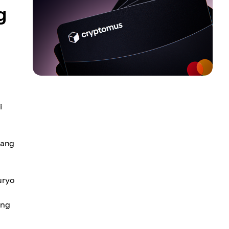
g
i
uang
uryo
ang