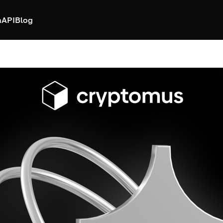
h
API
Blog