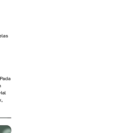
elas
 Pada
n
Hal
k,