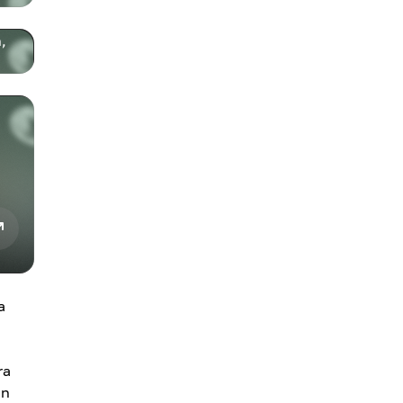
,
a
ra
an