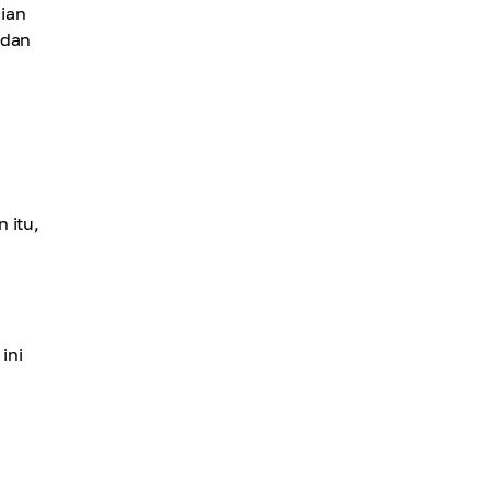
ian
 dan
 itu,
ini