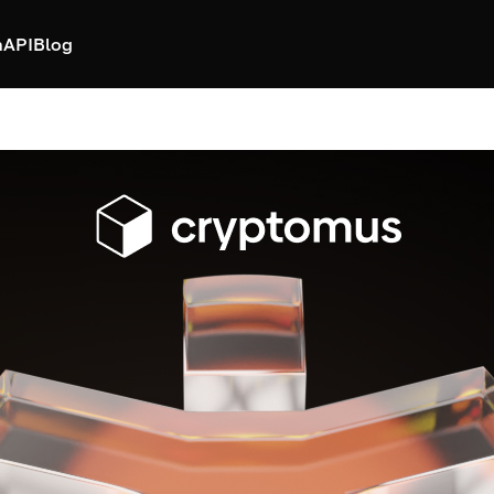
h
API
Blog