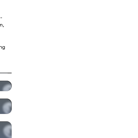
-
n,
ang