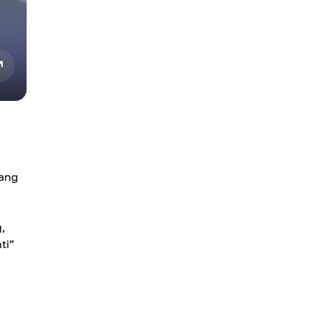
yang
,
ti”