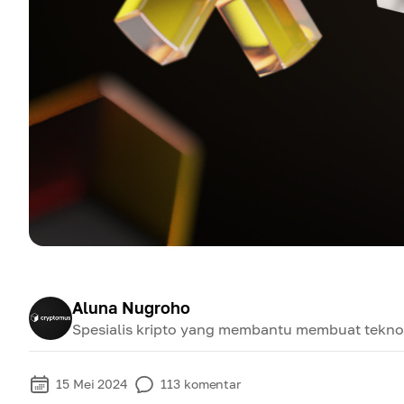
Aluna Nugroho
Spesialis kripto yang membantu membuat teknol
15 Mei 2024
113
komentar