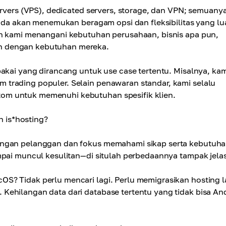
ervers (VPS), dedicated servers, storage, dan VPN; semuany
Anda akan menemukan beragam opsi dan fleksibilitas yang lu
an kami menangani kebutuhan perusahaan, bisnis apa pun,
n dengan kebutuhan mereka.
pakai yang dirancang untuk use case tertentu. Misalnya, kam
trading populer. Selain penawaran standar, kami selalu
om untuk memenuhi kebutuhan spesifik klien.
 is*hosting?
ngan pelanggan dan fokus memahami sikap serta kebutuh
mpai muncul kesulitan—di situlah perbedaannya tampak jelas
S? Tidak perlu mencari lagi. Perlu memigrasikan hosting 
Kehilangan data dari database tertentu yang tidak bisa An