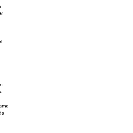
a
ar
i
an
.
lama
da