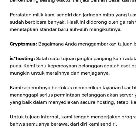
berkembang seiring waktu menjadi pemain besar dan ser
Peralatan milik kami sendiri dan jaringan mitra yang lu
sudah berbicara banyak. Hasil ini didorong oleh gairah 
menetapkan standar baru alih-alih mengikutinya.
Cryptomus:
Bagaimana Anda menggambarkan tujuan is
is*hosting:
Salah satu tujuan jangka panjang kami ad
puas. Kami tahu kepercayaan pelanggan adalah aset pa
mungkin untuk meraihnya dan menjaganya.
Kami sepenuhnya berfokus memberikan layanan luar bia
menanggapi serius permintaan pelanggan akan server y
yang baik dalam menyediakan secure hosting, tetapi ka
Untuk tujuan internal, kami tengah mengerjakan prog
bahwa semuanya berawal dari diri kami sendiri.