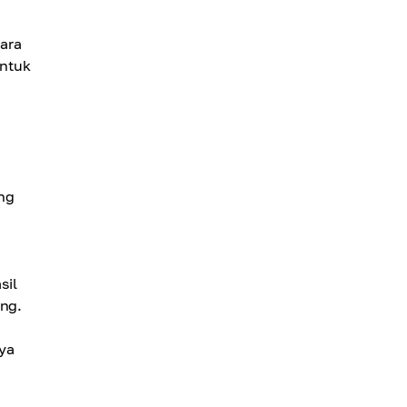
gara
untuk
ng
sil
ang.
ya