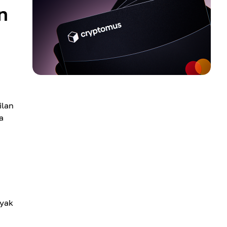
n
ilan
a
nyak