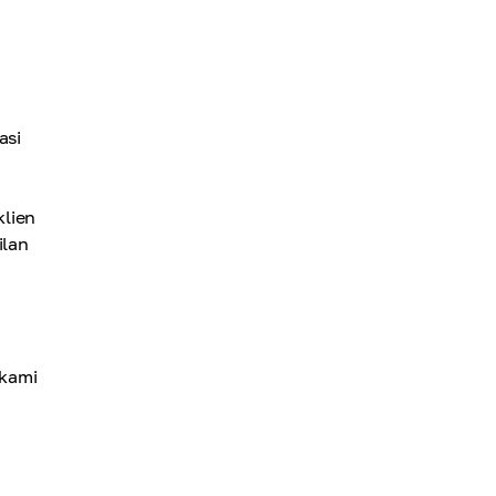
asi
klien
ilan
 kami