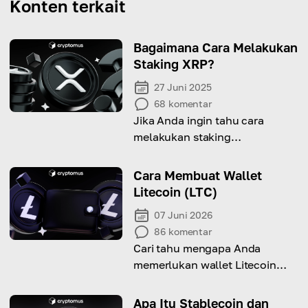
Konten terkait
Bagaimana Cara Melakukan
Staking XRP?
27 Juni 2025
68
komentar
Jika Anda ingin tahu cara
melakukan staking
cryptocurrency XRP, artikel ini
akan memberi Anda
Cara Membuat Wallet
jawabannya.
Litecoin (LTC)
07 Juni 2026
86
komentar
Cari tahu mengapa Anda
memerlukan wallet Litecoin
(LTC) dan cara membuatnya
Apa Itu Stablecoin dan