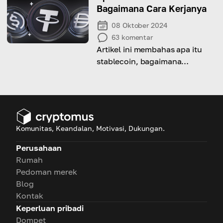
Bagaimana Cara Kerjanya
08 Oktober 2024
63
komentar
Artikel ini membahas apa itu
stablecoin, bagaimana
fungsinya, dan mengapa
stablecoin menjadi elemen
penting dalam lanskap
cryptocurrency.
Komunitas, Keandalan, Motivasi, Dukungan.
Perusahaan
Rumah
Pedoman merek
Blog
Kontak
Keperluan pribadi
Dompet