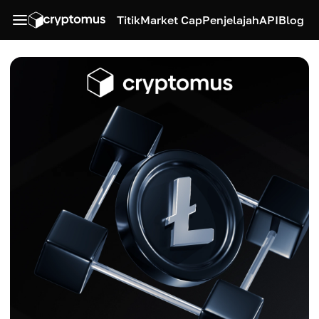
Titik
Market Cap
Penjelajah
API
Blog