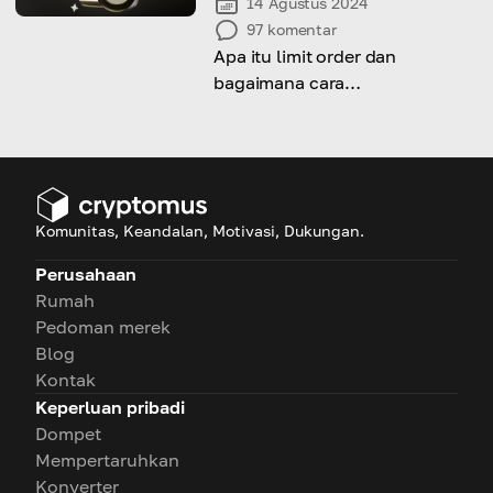
14 Agustus 2024
97
komentar
Apa itu limit order dan
bagaimana cara
menggunakannya dengan
benar untuk mendapatkan
keuntungan maksimal? Artikel
ini akan menjelaskan
semuanya!
Komunitas, Keandalan, Motivasi, Dukungan.
Perusahaan
Rumah
Pedoman merek
Blog
Kontak
Keperluan pribadi
Dompet
Mempertaruhkan
Konverter