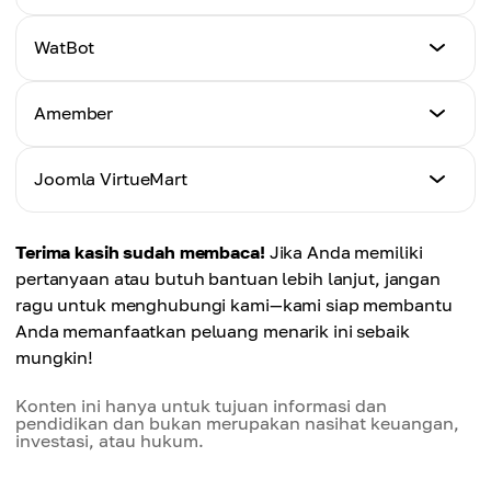
Tutorial
WatBot
Klik Di Sini
Tutorial
Amember
Klik Di Sini
Tutorial
Joomla VirtueMart
Klik Di Sini
Tutorial
Terima kasih sudah membaca!
Jika Anda memiliki
Klik Di Sini
pertanyaan atau butuh bantuan lebih lanjut, jangan
ragu untuk menghubungi kami—kami siap membantu
Anda memanfaatkan peluang menarik ini sebaik
mungkin!
Konten ini hanya untuk tujuan informasi dan
pendidikan dan bukan merupakan nasihat keuangan,
investasi, atau hukum.