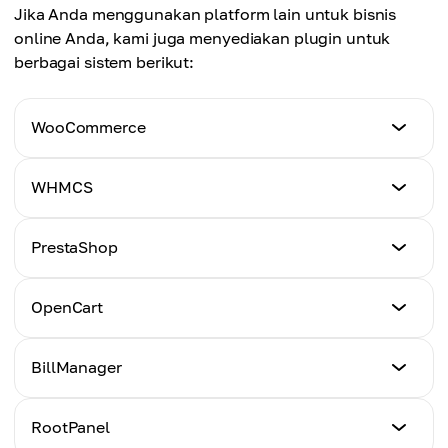
Jika Anda menggunakan platform lain untuk bisnis
online Anda, kami juga menyediakan plugin untuk
berbagai sistem berikut:
WooCommerce
Tutorial
WHMCS
Klik Di Sini
Tutorial
PrestaShop
Klik Di Sini
Tutorial
OpenCart
Klik Di Sini
Tutorial
BillManager
Klik Di Sini
Tutorial
RootPanel
Klik Di Sini