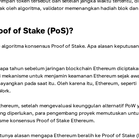
impan token tersebut dan setelah jangka waktu tertentu, di
acak oleh algoritma, validator memenangkan hadiah blok dan
of of Stake (PoS)?
 algoritma konsensus Proof of Stake. Apa alasan keputusan 
rapa tahun sebelum jaringan blockchain Ethereum diciptaka
di mekanisme untuk menjamin keamanan Ethereum sejak awa
yangkan pada saat itu. Oleh karena itu, Ethereum, seperti
Work.
thereum, setelah mengevaluasi keunggulan alternatif PoW 
 yang diperlukan, para pengembang proyek memutuskan untu
me konsensus Proof of Stake Ethereum.
unya alasan mengapa Ethereum beralih ke Proof of Stake (