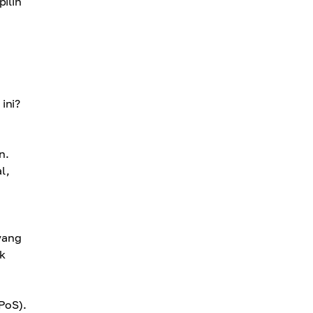
pilih
ini?
n.
l,
yang
k
PoS).