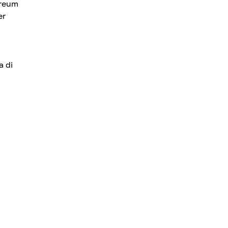
ereum
er
a di