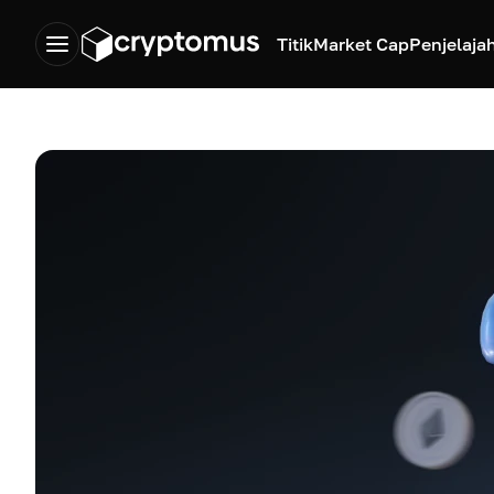
Titik
Market Cap
Penjelaja