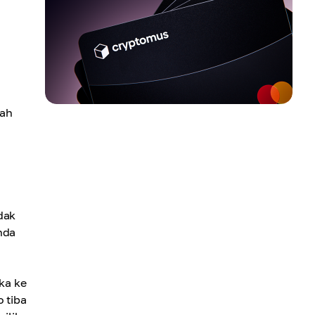
bah
dak
nda
ka ke
 tiba