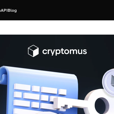
h
API
Blog