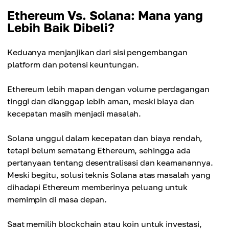
Coin issue
Ethereum Vs. Solana: Mana yang
Mekanisme
Tanpa batas maksimal, awalnya 574 juta
Lebih Baik Dibeli?
Proof-of-Stake (PoS)
Mekanisme
Keduanya menjanjikan dari sisi pengembangan
Tujuan
Proof-of-Stake (PoS) & Proof-of-History (PoH)
platform dan potensi keuntungan.
Platform dApps terdesentralisasi yang andal
dengan keamanan tinggi
Tujuan
Ethereum lebih mapan dengan volume perdagangan
Versi yang lebih cepat & murah dari platform
tinggi dan dianggap lebih aman, meski biaya dan
Harga
serupa
kecepatan masih menjadi masalah.
± $2.326,03
Solana unggul dalam kecepatan dan biaya rendah,
Harga
Kecepatan
± $166,29
tetapi belum sematang Ethereum, sehingga ada
Konfirmasi 13 detik
pertanyaan tentang desentralisasi dan keamanannya.
Meski begitu, solusi teknis Solana atas masalah yang
Kecepatan
Skalabilitas
dihadapi Ethereum memberinya peluang untuk
Konfirmasi 0,4 detik
20–30 TPS
memimpin di masa depan.
Skalabilitas
Saat memilih blockchain atau koin untuk investasi,
50.000 TPS