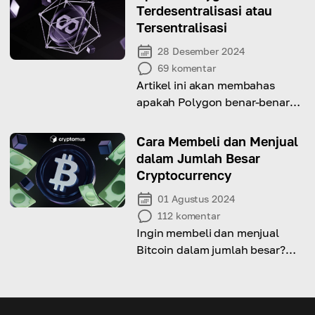
Anda?
Terdesentralisasi atau
Tersentralisasi
28 Desember 2024
69
komentar
Artikel ini akan membahas
apakah Polygon benar-benar
terdesentralisasi dan metode
apa yang digunakannya untuk
Cara Membeli dan Menjual
mencapainya!
dalam Jumlah Besar
Cryptocurrency
01 Agustus 2024
112
komentar
Ingin membeli dan menjual
Bitcoin dalam jumlah besar?
Berikut langkah dasar untuk
melakukannya dengan aman
dan efisien.