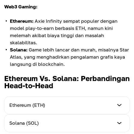
Web3 Gaming:
Ethereum:
Axie Infinity sempat populer dengan
model play-to-earn berbasis ETH, namun kini
melemah akibat biaya tinggi dan masalah
skalabilitas.
Solana:
Game lebih lancar dan murah, misalnya Star
Atlas, yang menghadirkan pengalaman grafis kaya
langsung di blockchain.
Ethereum Vs. Solana: Perbandingan
Head-to-Head
Ethereum (ETH)
Coin issue
Solana (SOL)
Tanpa batas maksimal emisi