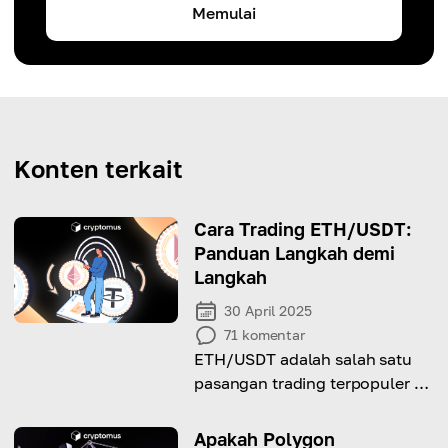
Memulai
Konten terkait
Cara Trading ETH/USDT:
Panduan Langkah demi
Langkah
30 April 2025
71
komentar
ETH/USDT adalah salah satu
pasangan trading terpopuler di
dunia mata uang kripto.
Namun, apakah ini cocok untuk
Apakah Polygon