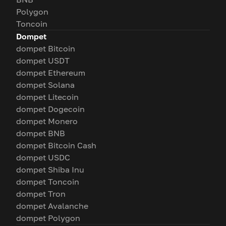
Polygon
Toncoin
Dompet
dompet Bitcoin
dompet USDT
dompet Ethereum
dompet Solana
dompet Litecoin
dompet Dogecoin
dompet Monero
dompet BNB
dompet Bitcoin Cash
dompet USDC
dompet Shiba Inu
dompet Toncoin
dompet Tron
dompet Avalanche
dompet Polygon