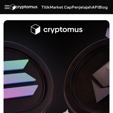
Titik
Market Cap
Penjelajah
API
Blog