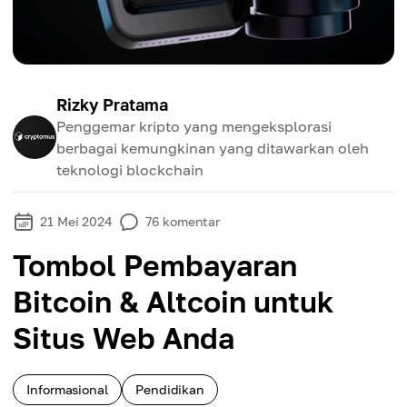
Rizky Pratama
Penggemar kripto yang mengeksplorasi
berbagai kemungkinan yang ditawarkan oleh
teknologi blockchain
21 Mei 2024
76
komentar
Tombol Pembayaran
Bitcoin & Altcoin untuk
Situs Web Anda
Informasional
Pendidikan