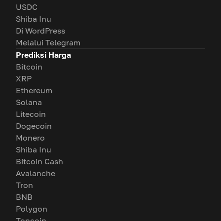
USDC
Shiba Inu
Di WordPress
Melalui Telegram
Prediksi Harga
Bitcoin
XRP
Ethereum
Solana
Litecoin
Dogecoin
Monero
Shiba Inu
Bitcoin Cash
Avalanche
Tron
BNB
Polygon
Toncoin