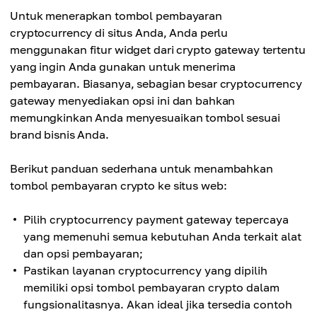
Untuk menerapkan tombol pembayaran
cryptocurrency di situs Anda, Anda perlu
menggunakan fitur widget dari crypto gateway tertentu
yang ingin Anda gunakan untuk menerima
pembayaran. Biasanya, sebagian besar cryptocurrency
gateway menyediakan opsi ini dan bahkan
memungkinkan Anda menyesuaikan tombol sesuai
brand bisnis Anda.
Berikut panduan sederhana untuk menambahkan
tombol pembayaran crypto ke situs web:
Pilih cryptocurrency payment gateway tepercaya
yang memenuhi semua kebutuhan Anda terkait alat
dan opsi pembayaran;
Pastikan layanan cryptocurrency yang dipilih
memiliki opsi tombol pembayaran crypto dalam
fungsionalitasnya. Akan ideal jika tersedia contoh