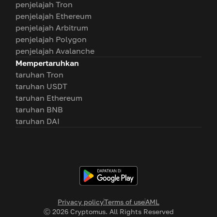
penjelajah Tron
penjelajah Ethereum
penjelajah Arbitrum
penjelajah Polygon
penjelajah Avalanche
Mempertaruhkan
taruhan Tron
taruhan USDT
taruhan Ethereum
taruhan BNB
taruhan DAI
Privacy policy
Terms of use
AML
Ⓒ
2026
Cryptomus. All Rights Reserved