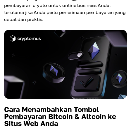
pembayaran crypto untuk online business Anda,
terutama jika Anda perlu penerimaan pembayaran yang
cepat dan praktis.
Cara Menambahkan Tombol
Pembayaran Bitcoin & Altcoin ke
Situs Web Anda