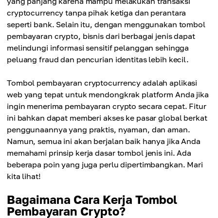
yang panjang karena mampu melakukan transaksi
cryptocurrency tanpa pihak ketiga dan perantara
seperti bank. Selain itu, dengan menggunakan tombol
pembayaran crypto, bisnis dari berbagai jenis dapat
melindungi informasi sensitif pelanggan sehingga
peluang fraud dan pencurian identitas lebih kecil.
Tombol pembayaran cryptocurrency adalah aplikasi
web yang tepat untuk mendongkrak platform Anda jika
ingin menerima pembayaran crypto secara cepat. Fitur
ini bahkan dapat memberi akses ke pasar global berkat
penggunaannya yang praktis, nyaman, dan aman.
Namun, semua ini akan berjalan baik hanya jika Anda
memahami prinsip kerja dasar tombol jenis ini. Ada
beberapa poin yang juga perlu dipertimbangkan. Mari
kita lihat!
Bagaimana Cara Kerja Tombol
Pembayaran Crypto?