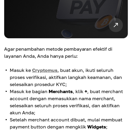
Agar penambahan metode pembayaran efektif di
layanan Anda, Anda hanya perlu:
Masuk ke
Cryptomus
, buat akun, ikuti seluruh
proses verifikasi, aktifkan langkah keamanan, dan
selesaikan prosedur KYC;
Masuk ke bagian
Merchants
, klik
+
, buat merchant
account dengan memasukkan nama merchant,
selesaikan seluruh proses verifikasi, dan aktifkan
akun Anda;
Setelah merchant account dibuat, mulai membuat
payment button dengan mengklik
Widgets
;