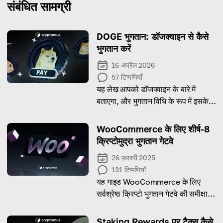
संबंधित सामग्री
DOGE भुगतान: डॉजक्वाइन से कैसे
भुगतान करें
16 अप्रैल 2026
57
टिप्पणियाँ
यह लेख आपको डॉजक्वाइन के बारे में
बताएगा, और भुगतान विधि के रूप में इसके
फायदे।
WooCommerce के लिए शीर्ष-8
क्रिप्टोमुद्रा भुगतान गेटवे
26 फ़रवरी 2025
131
टिप्पणियाँ
यह गाइड WooCommerce के लिए
सर्वश्रेष्ठ क्रिप्टो भुगतान गेटवे की समीक्षा
करता है, ताकि आप अपनी आवश्यकताओं के
अनुसार सही विकल्प चुन सकें!
Staking Rewards पर टैक्स कैसे