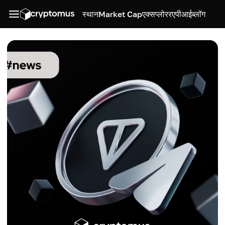
स्थान
Market Cap
एक्सप्लोरर
एपीआई
ब्लॉग