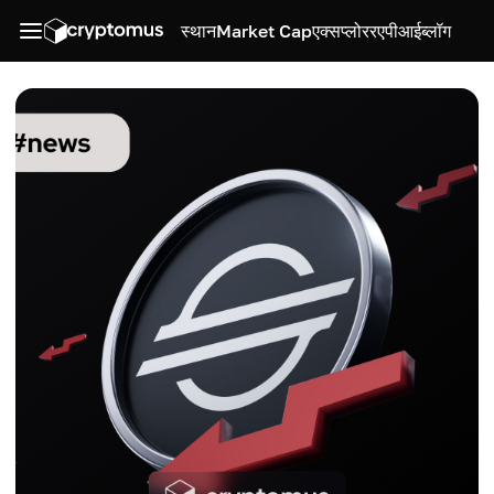
स्थान
Market Cap
एक्सप्लोरर
एपीआई
ब्लॉग