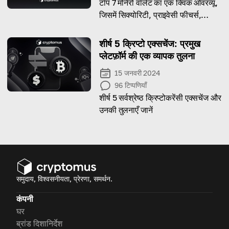
टॉप 7 मोनेरो वॉलेट का एक क्विक ओवरव्यू,
जिसमें सिक्योरिटी, प्राइवेसी फीचर्स,
यूज़ेबिलिटी और खास फंक्शन्स की तुलना की
गई है ताकि आपको XMR स्टोर करने के
शीर्ष 5 क्रिप्टो एक्सचेंज: प्रमुख
लिए सबसे अच्छा ऑप्शन चुनने में मदद मिल
प्लेटफ़ॉर्म की एक व्यापक तुलना
सके।
15 जनवरी 2024
96
टिप्पणियाँ
शीर्ष 5 सर्वश्रेष्ठ क्रिप्टोकरेंसी एक्सचेंज और
उनकी तुलनाएँ जानें
समुदाय, विश्वसनीयता, प्रेरणा, समर्थन.
कंपनी
घर
ब्रांड दिशानिर्देश