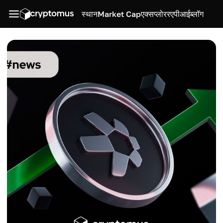
स्थान
Market Cap
एक्सप्लोरर
एपीआई
ब्लॉग