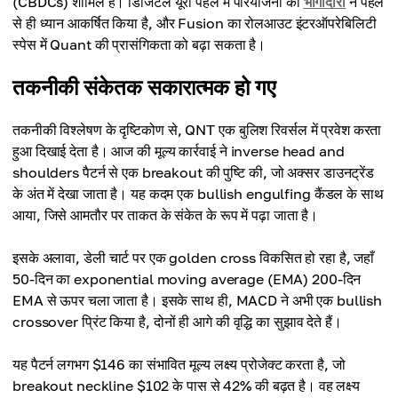
(CBDCs) शामिल हैं। डिजिटल यूरो पहल में परियोजना की
भागीदारी
ने पहले
से ही ध्यान आकर्षित किया है, और Fusion का रोलआउट इंटरऑपरेबिलिटी
स्पेस में Quant की प्रासंगिकता को बढ़ा सकता है।
तकनीकी संकेतक सकारात्मक हो गए
तकनीकी विश्लेषण के दृष्टिकोण से, QNT एक बुलिश रिवर्सल में प्रवेश करता
हुआ दिखाई देता है। आज की मूल्य कार्रवाई ने inverse head and
shoulders पैटर्न से एक breakout की पुष्टि की, जो अक्सर डाउनट्रेंड
के अंत में देखा जाता है। यह कदम एक bullish engulfing कैंडल के साथ
आया, जिसे आमतौर पर ताकत के संकेत के रूप में पढ़ा जाता है।
इसके अलावा, डेली चार्ट पर एक golden cross विकसित हो रहा है, जहाँ
50-दिन का exponential moving average (EMA) 200-दिन
EMA से ऊपर चला जाता है। इसके साथ ही, MACD ने अभी एक bullish
crossover प्रिंट किया है, दोनों ही आगे की वृद्धि का सुझाव देते हैं।
यह पैटर्न लगभग $146 का संभावित मूल्य लक्ष्य प्रोजेक्ट करता है, जो
breakout neckline $102 के पास से 42% की बढ़त है। वह लक्ष्य