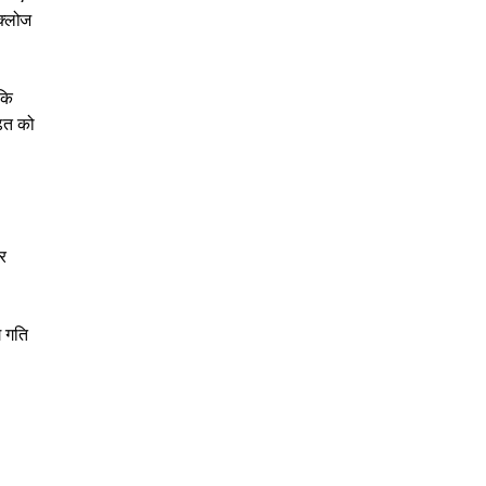
क्लोज
कि
ढ़त को
र
ग गति