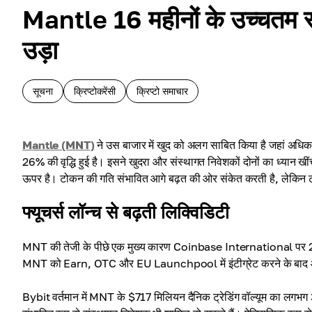
Mantle 16 महीनों के उच्चतम 
उड़ा
सूचना
क्रिप्टोकरेंसी
क्रिप्टो समाचार
Mantle (MNT)
ने उस बाजार में खुद को अलग साबित किया है जहां अधिकांश آل्टकोइन्स हाल ही में मुश्किलों का सामना कर रहे हैं। पिछले सप्ताह में,
26% की वृद्धि हुई है। इसने खुदरा और संस्थागत निवेशकों दोनों का ध्यान खी
ऊपर है। टोकन की गति संभावित आगे बढ़त की ओर संकेत करती है, लेकिन ट्
फ्यूचर्स लॉन्च से बढ़ती लिक्विडिटी
MNT की तेजी के पीछे एक मुख्य कारण Coinbase International पर 2
MNT को Earn, OTC और EU Launchpool में इंटीग्रेट करने के ब
Bybit वर्तमान में MNT के $717 मिलियन दैनिक ट्रेडिंग वॉल्यूम का लगभग