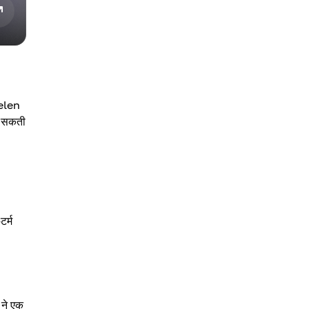
Helen
कर सकती
टर्म
 ने एक