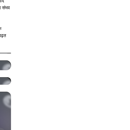
मीद
ा संभव
े
बढ़त