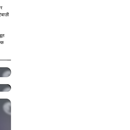
ार
बाज़ी
बूत
्कि