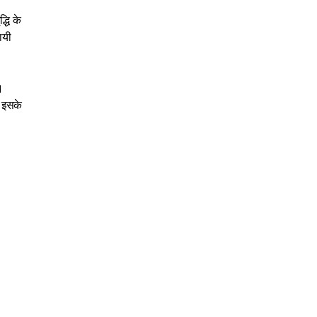
्धि के
ायी
।
ा इसके