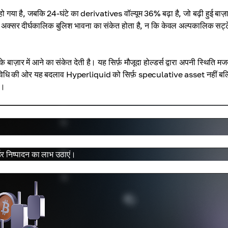
 है, जबकि 24-घंटे का derivatives वॉल्यूम 36% बढ़ा है, जो बढ़ी हुई बाज़
 अक्सर दीर्घकालिक बुलिश भावना का संकेत होता है, न कि केवल अल्पकालिक सट्टे
र में आने का संकेत देती है। यह सिर्फ़ मौजूदा होल्डर्स द्वारा अपनी स्थिति मज
हुई गतिविधि की ओर यह बदलाव Hyperliquid को सिर्फ़ speculative asset नहीं बल
ै।
डर निष्पादन का लाभ उठाएं।