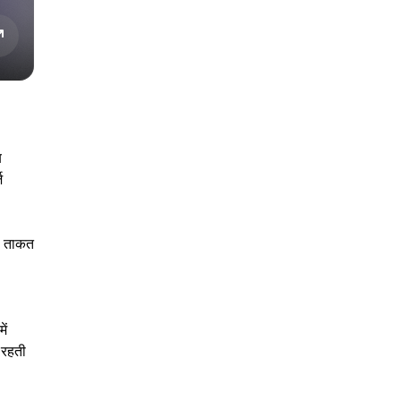
ब
ज
ती ताकत
ें
 रहती