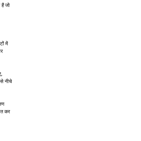
है जो
ं में
पर
ए,
से नीचे
्षण
रित कर