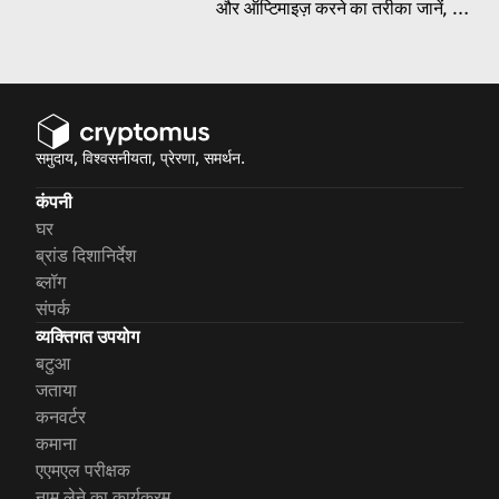
और ऑप्टिमाइज़ करने का तरीका जानें, जो
वैश्विक ग्राहक आधार के लिए डिज़ाइन किए
गए विविध विकल्प प्रदान करते हैं।
समुदाय, विश्वसनीयता, प्रेरणा, समर्थन.
कंपनी
घर
ब्रांड दिशानिर्देश
ब्लॉग
संपर्क
व्यक्तिगत उपयोग
बटुआ
जताया
कनवर्टर
कमाना
एएमएल परीक्षक
नाम लेने का कार्यक्रम