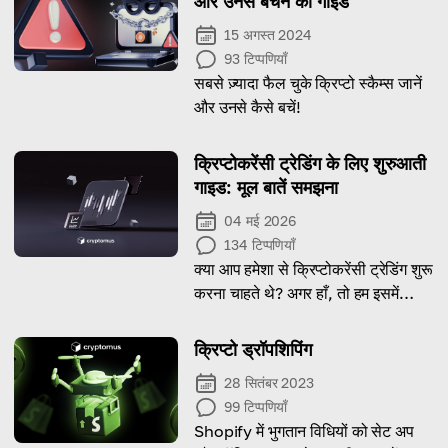
और उनसे बचने की गाइड
15 अगस्त 2024
93
टिप्पणियाँ
सबसे ज़्यादा फैल चुके क्रिप्टो स्कैम्स जानें
और उनसे कैसे बचें!
क्रिप्टोकरेंसी ट्रेडिंग के लिए शुरुआती
गाइड: मूल बातें समझना
04 मई 2026
134
टिप्पणियाँ
क्या आप हमेशा से क्रिप्टोकरेंसी ट्रेडिंग शुरू
करना चाहते थे? अगर हाँ, तो हम इसमें
आपकी मदद करेंगे और आपको विस्तार से
बताएंगे कि क्रिप्टोमस पर ट्रेडिंग कैसे शुरू
क्रिप्टो ड्रॉपशिपिंग
करें।
28 सितंबर 2023
99
टिप्पणियाँ
Shopify में भुगतान विधियों को सेट अप