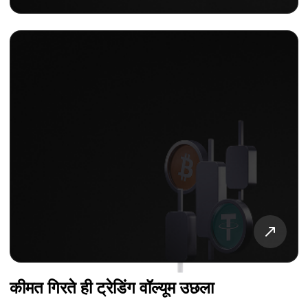
कीमत गिरते ही ट्रेडिंग वॉल्यूम उछला