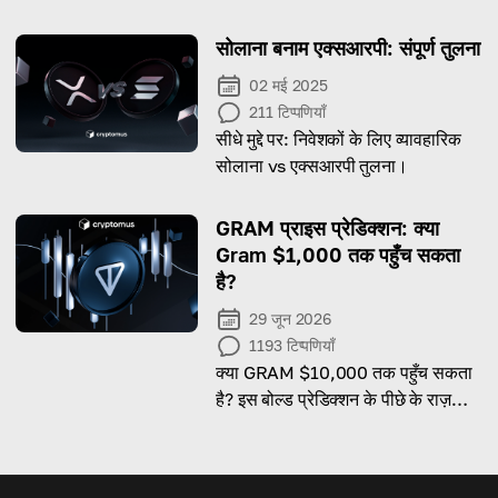
सेट अप कर सकते हैं, और आसानी से
क्रिप्टोकरेंसी का इस्तेमाल कैसे शुरू कर
सोलाना बनाम एक्सआरपी: संपूर्ण तुलना
सकते हैं।
02 मई 2025
211
टिप्पणियाँ
सीधे मुद्दे पर: निवेशकों के लिए व्यावहारिक
सोलाना vs एक्सआरपी तुलना।
GRAM प्राइस प्रेडिक्शन: क्या
Gram $1,000 तक पहुँच सकता
है?
29 जून 2026
1193
टिप्पणियाँ
क्या GRAM $10,000 तक पहुँच सकता
है? इस बोल्ड प्रेडिक्शन के पीछे के राज़
जानें!