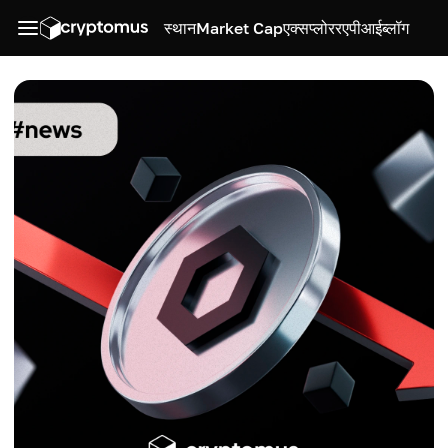
स्थान
Market Cap
एक्सप्लोरर
एपीआई
ब्लॉग