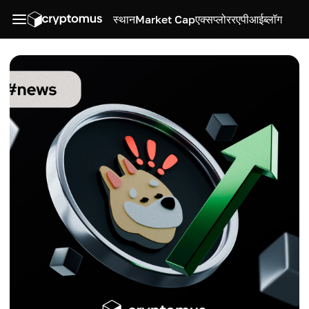
स्थान
Market Cap
एक्सप्लोरर
एपीआई
ब्लॉग