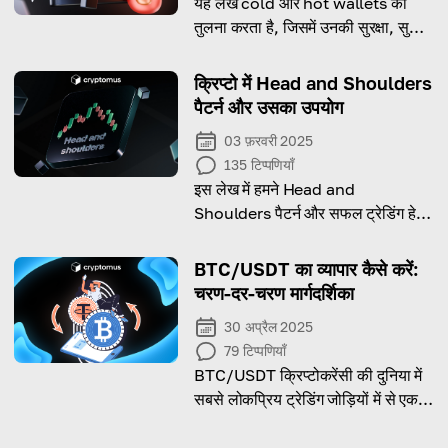
यह लेख cold और hot wallets की
तुलना करता है, जिसमें उनकी सुरक्षा, सुविधा
और cryptocurrency storage के
लिए सर्वोत्तम उपयोग मामलों पर ध्यान दिया
क्रिप्टो में Head and Shoulders
गया है।
पैटर्न और उसका उपयोग
03 फ़रवरी 2025
135
टिप्पणियाँ
इस लेख में हमने Head and
Shoulders पैटर्न और सफल ट्रेडिंग हेतु
उसके उपयोग को समझाया है।
BTC/USDT का व्यापार कैसे करें:
चरण-दर-चरण मार्गदर्शिका
30 अप्रैल 2025
79
टिप्पणियाँ
BTC/USDT क्रिप्टोकरेंसी की दुनिया में
सबसे लोकप्रिय ट्रेडिंग जोड़ियों में से एक
है। लेकिन क्या यह आपके लिए कारगर
होगा?