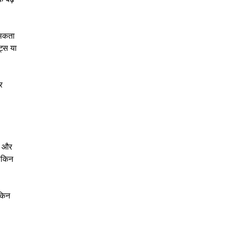
 सकता
ट्स या
र
ाव और
लेकिन
ेकिन