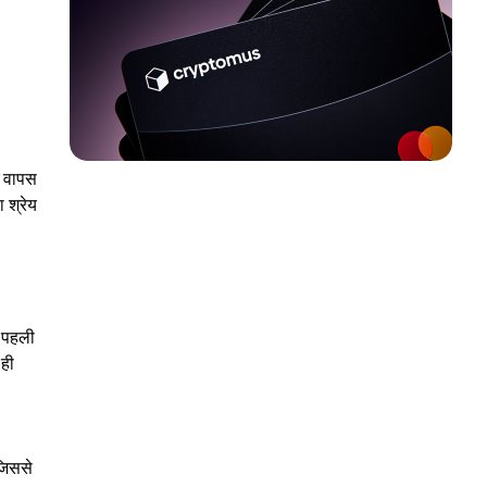
र वापस
 श्रेय
? पहली
 ही
जिससे