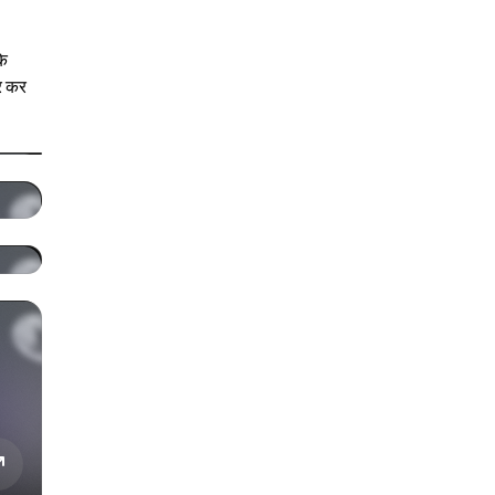
के
ार कर