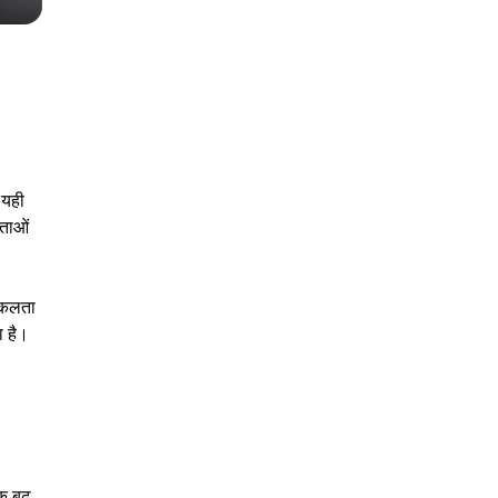
 यही
ेताओं
िकलता
ा है।
क बढ़