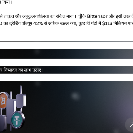
ा दिया।
ने इसे ताक़त और अनुकूलनशीलता का संकेत माना। चूँकि Bittensor और इसी तरह 
 TAO का ट्रेडिंग वॉल्यूम 42% से अधिक उछल गया, कुछ ही घंटों में $113 मिलियन प
डर निष्पादन का लाभ उठाएं।