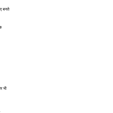
ए बनते
के
और भी
र