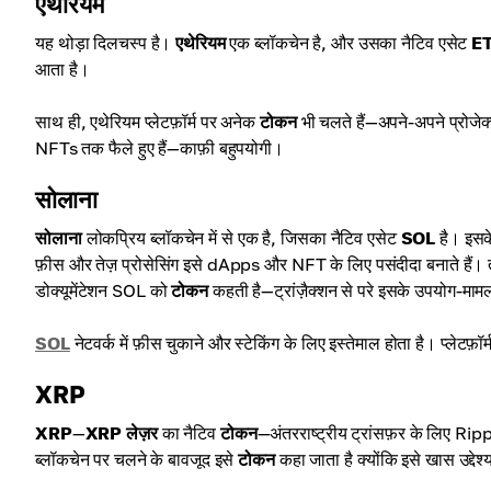
एथेरियम
यह थोड़ा दिलचस्प है।
एथेरियम
एक ब्लॉकचेन है, और उसका नैटिव एसेट
E
आता है।
साथ ही, एथेरियम प्लेटफ़ॉर्म पर अनेक
टोकन
भी चलते हैं—अपने-अपने प्रोज
NFTs तक फैले हुए हैं—काफ़ी बहुपयोगी।
सोलाना
सोलाना
लोकप्रिय ब्लॉकचेन में से एक है, जिसका नैटिव एसेट
SOL
है। इसके
फ़ीस और तेज़ प्रोसेसिंग इसे dApps और NFT के लिए पसंदीदा बनाते है
डोक्यूमेंटेशन SOL को
टोकन
कहती है—ट्रांज़ैक्शन से परे इसके उपयोग-माम
SOL
नेटवर्क में फ़ीस चुकाने और स्टेकिंग के लिए इस्तेमाल होता है। प्ले
XRP
XRP
—
XRP लेज़र
का नैटिव
टोकन
—अंतरराष्ट्रीय ट्रांसफ़र के लिए Ripp
ब्लॉकचेन पर चलने के बावजूद इसे
टोकन
कहा जाता है क्योंकि इसे खास उद्द