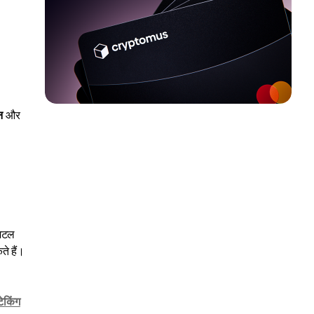
न
और
जिटल
ते हैं।
टेकिंग