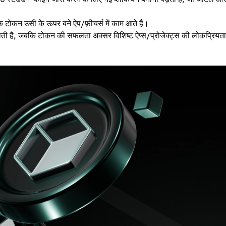
ि टोकन उसी के ऊपर बने ऐप/फ़ीचर्स में काम आते हैं।
ी होती है, जबकि टोकन की सफलता अक्सर विशिष्ट ऐप्स/प्रोजेक्ट्स की लोकप्रियत