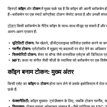
क्रिप्टो
कॉइन
और
टोकन
में मुख्य फर्क यह है कि कॉइन की अपनी ब्लॉकचेन 
हैं—ब्लॉकचेन पर एक स्मार्ट कॉन्ट्रैक्ट टोकन जेनरेट करता है और उनकी स
टोकन
किसी ब्लॉकचेन के नैटिव कॉइन के साथ-साथ मौजूद रह सकते हैं और कई 
अलग-अलग प्रकार हैं:
यूटिलिटी टोकन:
गेम खेलने, डीसेंट्रलाइज़्ड सर्विसेज़ एक्सेस करने या 
गवर्नेंस टोकन:
प्रोटोकॉल में सुझाए गए बदलावों पर वोट देने का अधिकार दे
सिक्योरिटी टोकन:
शेयर या बॉन्ड जैसे वास्तविक एसेट्स की डिजिटल प्रत
NFT:
कला या संगीत जैसी चीज़ों के स्वामित्व को ब्लॉकचेन पर एक विशेष
कॉइन बनाम टोकन: मुख्य अंतर
किसी एसेट का
कॉइन
या
टोकन
होना जान लेने से उसके इकोसिस्टम में रोल 
फ़र्क हैं:
फंक्शनैलिटी:
कॉइन मुख्यतः ट्रांज़ैक्शन के लिए, जबकि टोकन गवर्नेंस, सर
क्रिएशन:
टोकन बनाना अपेक्षाकृत आसान है—जैसे एथेरियम का ERC-20 