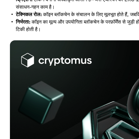
संसाधन-गहन काम है।
टेक्निकल रोल:
कॉइन ब्लॉकचेन के संचालन के लिए मूलभूत होते हैं, जबक
निर्भरता:
कॉइन का मूल्य और उपयोगिता ब्लॉकचेन के परफ़ॉर्मेंस से जुड़
टिकी होती है।