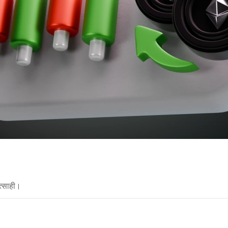
त्साही।