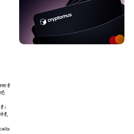
्सा है
एँ:
 हैं।
 हैं,
 calls