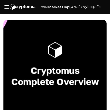
स्थान
Market Cap
एक्सप्लोरर
एपीआई
ब्लॉग