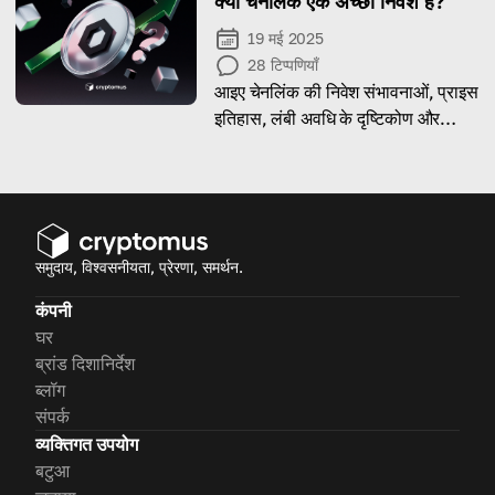
क्या चेनलिंक एक अच्छा निवेश है?
19 मई 2025
28
टिप्पणियाँ
आइए चेनलिंक की निवेश संभावनाओं, प्राइस
इतिहास, लंबी अवधि के दृष्टिकोण और
संभावित जोखिमों पर गहराई से नज़र डालें।
समुदाय, विश्वसनीयता, प्रेरणा, समर्थन.
कंपनी
घर
ब्रांड दिशानिर्देश
ब्लॉग
संपर्क
व्यक्तिगत उपयोग
बटुआ