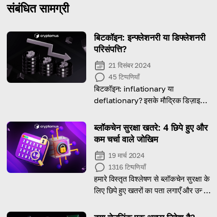
संबंधित सामग्री
बिटकॉइन: इन्फ्लेशनरी या डिफ्लेशनरी
परिसंपत्ति?
21 दिसंबर 2024
45
टिप्पणियाँ
बिटकॉइन: inflationary या
deflationary? इसके मौद्रिक डिज़ाइन
की सच्चाई जानिए।
ब्लॉकचेन सुरक्षा खतरे: 4 छिपे हुए और
कम चर्चा वाले जोखिम
19 मार्च 2024
1316
टिप्पणियाँ
हमारे विस्तृत विश्लेषण से ब्लॉकचेन सुरक्षा के
लिए छिपे हुए खतरों का पता लगाएँ और उन्हें
समझकर एक कदम आगे रहें।