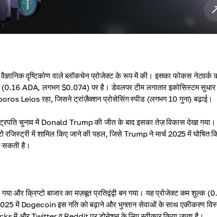
िक दृष्टिकोण वाले ब्लॉकचेन प्रोजेक्ट के रूप में की। इसका फोकस नेटवर्क 
ाने (0.16 ADA, लगभग $0.074) पर है। डेवलपर टीम लगातार इकोसिस्टम सुधार र
ros Leios रहा, जिसने ट्रांज़ैक्शन प्रोसेसिंग स्पीड (लगभग 10 गुना) बढ़ाई।
ाष्ट्रपति चुनाव में Donald Trump की जीत के बाद इसका तेज़ विकास देखा गया।
प्टो रजिस्ट्री में शामिल किए जाने की पहल, जिसे Trump ने मार्च 2025 में घोषित 
ा सकती है।
गया और क्रिप्टो बाजार का मज़बूत प्रतिद्वंद्वी बन गया। यह प्रोजेक्ट कम शुल्क (
 में Dogecoin इस गति को बढ़ाने और भुगतान सेवाओं के साथ एकीकरण विस्
ks में और Twitter व Reddit पर डोनेशन के लिए स्वीकार किया जाता है।