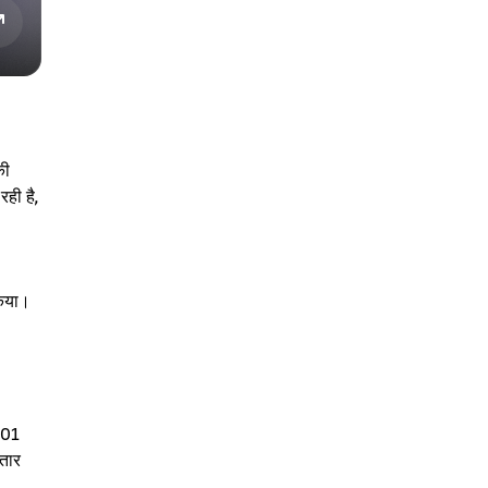
की
ही है,
किया।
0.01
तार