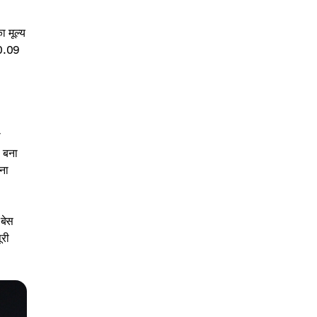
 मूल्य
$0.09
ा
 बना
ना
 बेस
ूरी