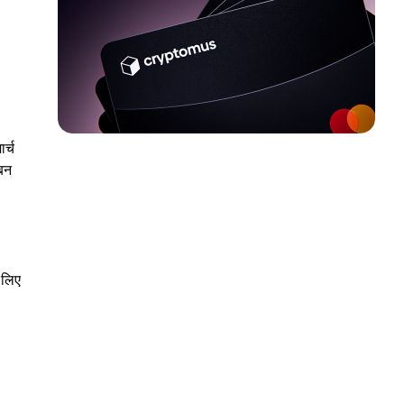
र्च
 बन
 लिए