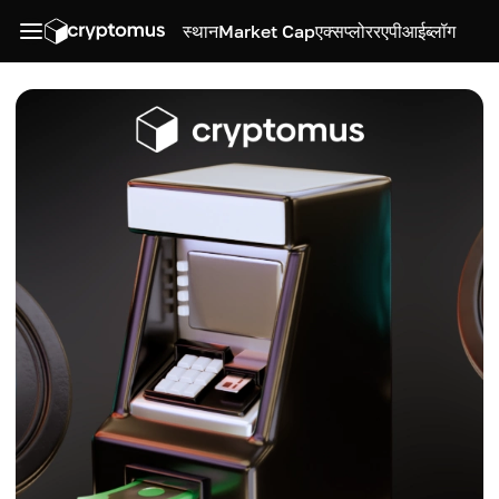
स्थान
Market Cap
एक्सप्लोरर
एपीआई
ब्लॉग