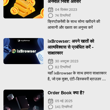
अनमोल निवेश अवसर
04 दिसंबर 2023
74
टिप्पणियाँ
क्रिप्टोकरेंसी के साथ सोना खरीदने की
आसानी और दक्षता का अनुभव करें
ixBrowser: अपने खातों को
आत्मविश्वास से प्रबंधित करें -
साक्षात्कार
30 अक्टूबर 2023
82
टिप्पणियाँ
यहाँ ixBrowser के साथ हमारा साक्षात्कार
है, जो एक मुफ़्त, एंटी-डिस्कवरी ब्राउज़र है
जिसे कई खातों को कुशलतापूर्वक प्रबंधित
करने के लिए डिज़ाइन किया गया है!
Order Book क्या है?
05 मई 2025
141
टिप्पणियाँ