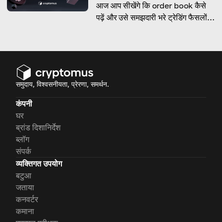
आज आप सीखेंगे कि order book कैसे
पढ़ें और उसे समझदारी भरे ट्रेडिंग फैसलों में
कैसे बदलें।
समुदाय, विश्वसनीयता, प्रेरणा, समर्थन.
कंपनी
घर
ब्रांड दिशानिर्देश
ब्लॉग
संपर्क
व्यक्तिगत उपयोग
बटुआ
जताया
कनवर्टर
कमाना