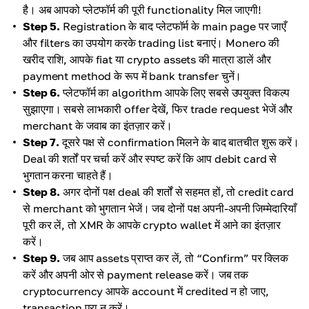
है। अब आपको प्लेटफॉर्म की पूरी functionality मिल जाएगी!
Step 5.
Registration के बाद प्लेटफॉर्म के main page पर जाएँ
और filters का उपयोग करके trading list बनाएं। Monero की
खरीद राशि, आपके fiat या crypto assets की मात्रा डालें और
payment method के रूप में bank transfer चुनें।
Step 6.
प्लेटफॉर्म का algorithm आपके लिए सबसे उपयुक्त विकल्प
सुझाएगा। सबसे लाभकारी offer देखें, फिर trade request भेजें और
merchant के जवाब का इंतज़ार करें।
Step 7.
दूसरे पक्ष से confirmation मिलने के बाद बातचीत शुरू करें।
Deal की शर्तों पर चर्चा करें और स्पष्ट करें कि आप debit card से
भुगतान करना चाहते हैं।
Step 8.
अगर दोनों पक्ष deal की शर्तों से सहमत हों, तो credit card
से merchant को भुगतान भेजें। जब दोनों पक्ष अपनी-अपनी जिम्मेदारियाँ
पूरी कर लें, तो XMR के आपके crypto wallet में आने का इंतज़ार
करें।
Step 9.
जब आप assets प्राप्त कर लें, तो “Confirm” पर क्लिक
करें और अपनी ओर से payment release करें। जब तक
cryptocurrency आपके account में credited न हो जाए,
transaction पूरा न करें।