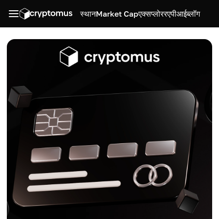
स्थान
Market Cap
एक्सप्लोरर
एपीआई
ब्लॉग