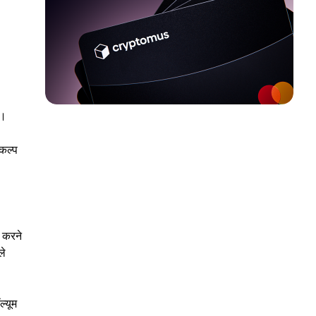
ं।
िकल्प
त करने
ले
ल्यूम