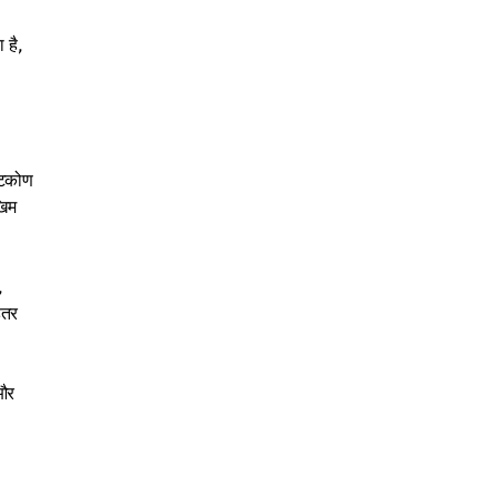
 है,
्टिकोण
खिम
,
हतर
और