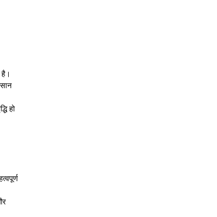
 है।
आसान
्धि हो
वपूर्ण
और