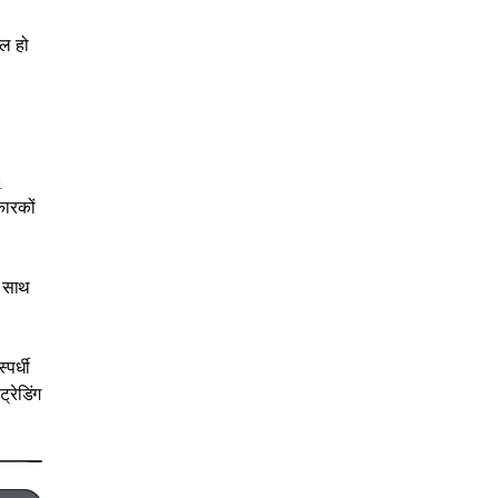
िल हो
o
कारकों
न साथ
पर्धी
रेडिंग