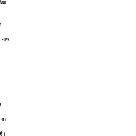
अधिक
र
ं। साथ
र
ापार
 है।