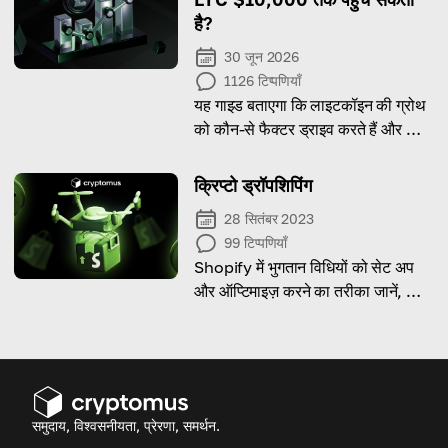
है?
30 जून 2026
1126
टिप्पणियाँ
यह गाइड बताएगा कि लाइटकॉइन की ग्रोथ
को कौन-से फैक्टर ड्राइव करते हैं और आने
वाले वर्षों में इसकी वैल्यू कितनी ऊपर जा
सकती है!
क्रिप्टो ड्रॉपशिपिंग
28 सितंबर 2023
99
टिप्पणियाँ
Shopify में भुगतान विधियों को सेट अप
और ऑप्टिमाइज़ करने का तरीका जानें, जो
वैश्विक ग्राहक आधार के लिए डिज़ाइन किए
गए विविध विकल्प प्रदान करते हैं।
समुदाय, विश्वसनीयता, प्रेरणा, समर्थन.