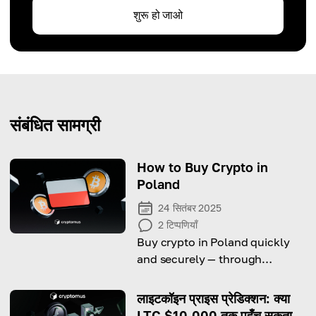
शुरू हो जाओ
संबंधित सामग्री
How to Buy Crypto in
Poland
24 सितंबर 2025
2
टिप्पणियाँ
Buy crypto in Poland quickly
and securely — through
exchanges or local crypto
ATMs.
लाइटकॉइन प्राइस प्रेडिक्शन: क्या
LTC $10,000 तक पहुँच सकता