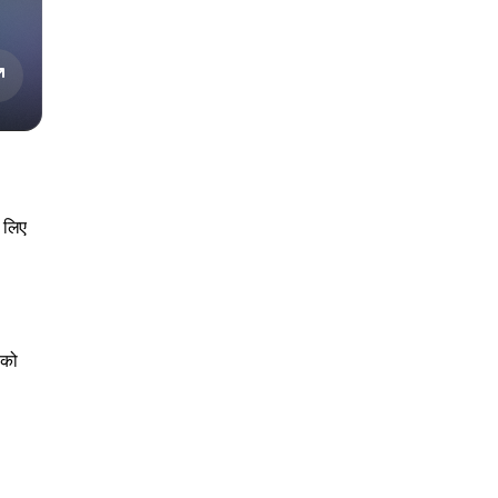
े लिए
 को