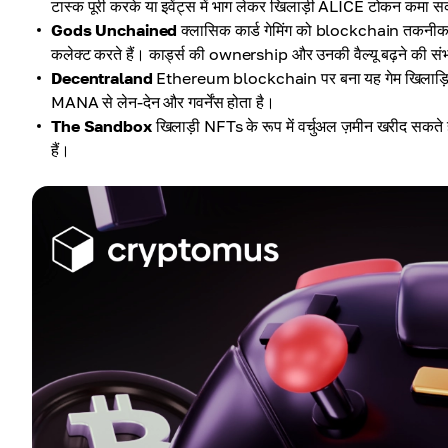
टास्क पूरी करके या इवेंट्स में भाग लेकर खिलाड़ी ALICE टोकन कमा सक
Gods Unchained
क्लासिक कार्ड गेमिंग को blockchain तकनीक के स
कलेक्ट करते हैं। कार्ड्स की ownership और उनकी वैल्यू बढ़ने की संभ
Decentraland
Ethereum blockchain पर बना यह गेम खिलाड़ियों 
MANA से लेन-देन और गवर्नेंस होता है।
The Sandbox
खिलाड़ी NFTs के रूप में वर्चुअल ज़मीन खरीद सकते
हैं।