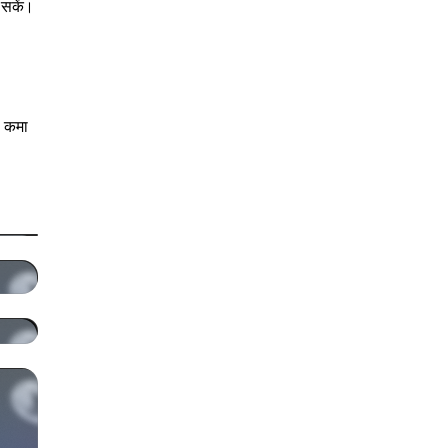
 सकें।
s कमा