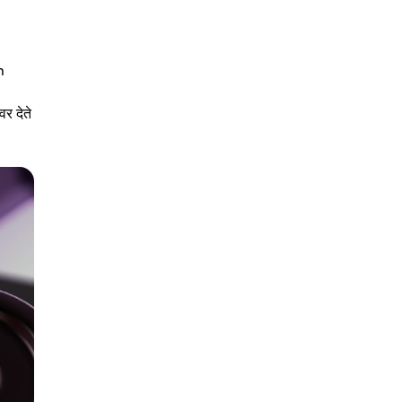
n
र देते