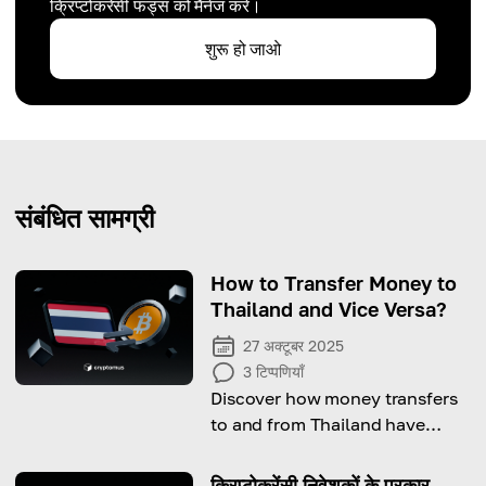
क्रिप्टोकरेंसी फंड्स को मैनेज करें।
शुरू हो जाओ
संबंधित सामग्री
How to Transfer Money to
Thailand and Vice Versa?
27 अक्टूबर 2025
3
टिप्पणियाँ
Discover how money transfers
to and from Thailand have
become faster and more
convenient than ever.
क्रिप्टोकरेंसी निवेशकों के प्रकार