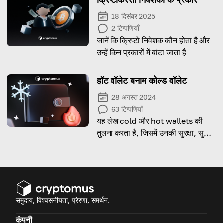
18 दिसंबर 2025
2
टिप्पणियाँ
जानें कि क्रिप्टो निवेशक कौन होता है और
उन्हें किन प्रकारों में बांटा जाता है
हॉट वॉलेट बनाम कोल्ड वॉलेट
28 अगस्त 2024
63
टिप्पणियाँ
यह लेख cold और hot wallets की
तुलना करता है, जिसमें उनकी सुरक्षा, सुविधा
और cryptocurrency storage के
लिए सर्वोत्तम उपयोग मामलों पर ध्यान दिया
गया है।
समुदाय, विश्वसनीयता, प्रेरणा, समर्थन.
कंपनी