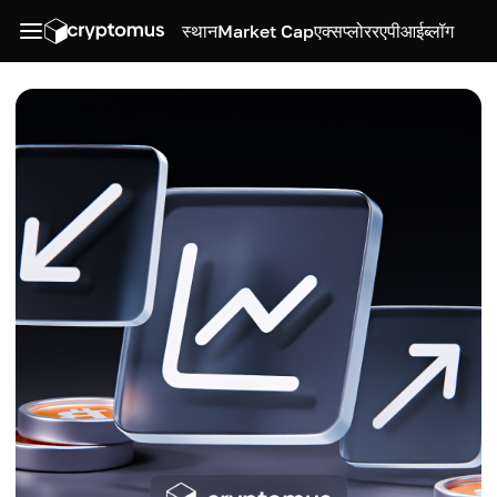
स्थान
Market Cap
एक्सप्लोरर
एपीआई
ब्लॉग