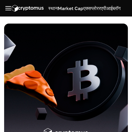
स्थान
Market Cap
एक्सप्लोरर
एपीआई
ब्लॉग