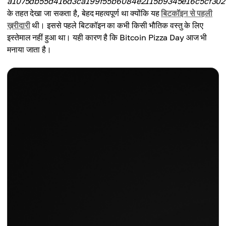
a1075db55d416d3ca199f55b6084e2115b9345e16c5cf302
के तहत देखा जा सकता है, बेहद महत्वपूर्ण था क्योंकि यह
बिटकॉइन से पहली
ख़रीदारी
थी। इससे पहले बिटकॉइन का कभी किसी भौतिक वस्तु के लिए
इस्तेमाल नहीं हुआ था। यही कारण है कि Bitcoin Pizza Day आज भी
मनाया जाता है।