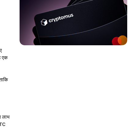
ए
ह एक
 ताकि
का लाभ
LTC