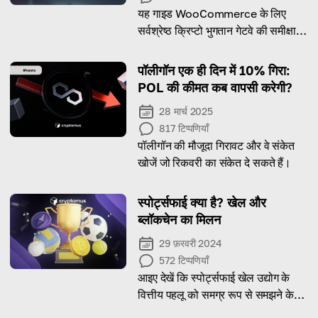
यह गाइड WooCommerce के लिए
सर्वश्रेष्ठ क्रिप्टो भुगतान गेटवे की समीक्षा
करता है, ताकि आप अपनी आवश्यकताओं के
अनुसार सही विकल्प चुन सकें!
पॉलीगॉन एक ही दिन में 10% गिरा:
POL की कीमत कब वापसी करेगी?
28 मार्च 2025
817
टिप्पणियाँ
पॉलीगॉन की मौजूदा गिरावट और वे संकेत
खोजें जो रिकवरी का संकेत दे सकते हैं।
स्पोर्ट्सफाई क्या है? खेल और
ब्लॉकचेन का मिलन
29 फ़रवरी 2024
572
टिप्पणियाँ
आइए देखें कि स्पोर्ट्सफाई खेल उद्योग के
वित्तीय पहलू को समग्र रूप से समझने के
हमारे तरीके को कैसे नया रूप देता है।