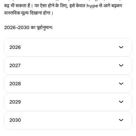
औसत कीमत
बढ़ भी सकता है। पर ऐसा होने के लिए, इसे केवल hype से आगे बढ़कर
$1.78
वास्तविक मूल्य दिखाना होगा।
2026–2030 का पूर्वानुमान:
2026
न्यूनतम कीमत
2027
$0.98
न्यूनतम कीमत
2028
अधिकतम कीमत
$1.46
$2.12
न्यूनतम कीमत
2029
अधिकतम कीमत
$2.01
औसत कीमत
$2.94
$1.56
न्यूनतम कीमत
2030
अधिकतम कीमत
$2.47
औसत कीमत
$3.78
$2.20