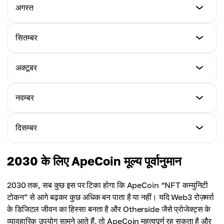
$1.41
न्यूनतम कीमत
अगस्त
अधिकतम कीमत
$1.16
औसत कीमत
$1.80
$1.44
न्यूनतम कीमत
सितम्बर
अधिकतम कीमत
$1.19
औसत कीमत
$1.87
$1.50
न्यूनतम कीमत
अक्टूबर
अधिकतम कीमत
$1.20
औसत कीमत
$1.92
$1.56
न्यूनतम कीमत
नवम्बर
अधिकतम कीमत
$1.22
औसत कीमत
$1.95
$1.60
न्यूनतम कीमत
दिसम्बर
अधिकतम कीमत
$1.24
औसत कीमत
$1.98
$1.62
न्यूनतम कीमत
2030 के लिए ApeCoin मूल्य पूर्वानुमान
अधिकतम कीमत
$1.25
औसत कीमत
$2.04
$1.66
2030 तक, सब कुछ इस पर टिका होगा कि ApeCoin “NFT कम्युनिटी
अधिकतम कीमत
टोकन” से आगे बढ़कर कुछ अधिक बन पाता है या नहीं। यदि Web3 रोज़मर्रा
औसत कीमत
$2.12
के डिजिटल जीवन का हिस्सा बनता है और Otherside जैसे प्रोजेक्ट्स के
$1.70
व्यावहारिक उपयोग सामने आते हैं, तो ApeCoin महत्वपूर्ण रह सकता है और