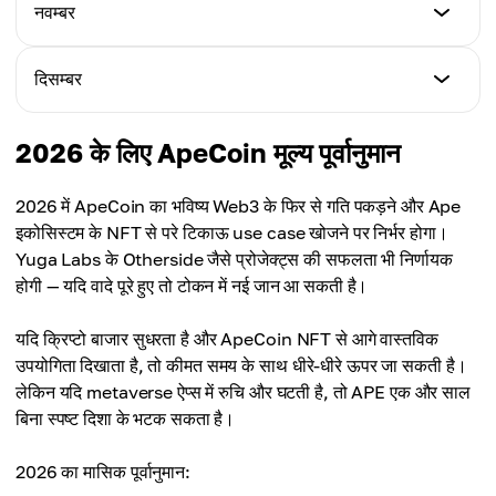
न्यूनतम कीमत
नवम्बर
अधिकतम कीमत
$0.85
औसत कीमत
$1.15
$0.84
न्यूनतम कीमत
दिसम्बर
अधिकतम कीमत
$0.90
औसत कीमत
$1.22
$0.94
न्यूनतम कीमत
2026 के लिए ApeCoin मूल्य पूर्वानुमान
अधिकतम कीमत
$0.95
औसत कीमत
$1.33
$1.10
2026 में ApeCoin का भविष्य Web3 के फिर से गति पकड़ने और Ape
अधिकतम कीमत
इकोसिस्टम के NFT से परे टिकाऊ use case खोजने पर निर्भर होगा।
औसत कीमत
$1.44
Yuga Labs के Otherside जैसे प्रोजेक्ट्स की सफलता भी निर्णायक
$1.20
होगी — यदि वादे पूरे हुए तो टोकन में नई जान आ सकती है।
औसत कीमत
$1.29
यदि क्रिप्टो बाजार सुधरता है और ApeCoin NFT से आगे वास्तविक
उपयोगिता दिखाता है, तो कीमत समय के साथ धीरे-धीरे ऊपर जा सकती है।
लेकिन यदि metaverse ऐप्स में रुचि और घटती है, तो APE एक और साल
बिना स्पष्ट दिशा के भटक सकता है।
2026 का मासिक पूर्वानुमान: