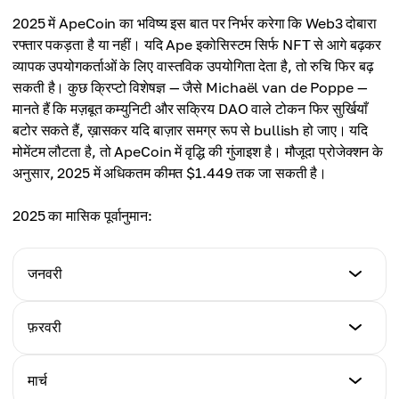
2025 में ApeCoin का भविष्य इस बात पर निर्भर करेगा कि Web3 दोबारा
रफ्तार पकड़ता है या नहीं। यदि Ape इकोसिस्टम सिर्फ NFT से आगे बढ़कर
व्यापक उपयोगकर्ताओं के लिए वास्तविक उपयोगिता देता है, तो रुचि फिर बढ़
सकती है। कुछ क्रिप्टो विशेषज्ञ — जैसे Michaël van de Poppe —
मानते हैं कि मज़बूत कम्युनिटी और सक्रिय DAO वाले टोकन फिर सुर्खियाँ
बटोर सकते हैं, ख़ासकर यदि बाज़ार समग्र रूप से bullish हो जाए। यदि
मोमेंटम लौटता है, तो ApeCoin में वृद्धि की गुंजाइश है। मौजूदा प्रोजेक्शन के
अनुसार, 2025 में अधिकतम कीमत $1.449 तक जा सकती है।
2025 का मासिक पूर्वानुमान:
जनवरी
न्यूनतम कीमत
फ़रवरी
$0.86
न्यूनतम कीमत
मार्च
अधिकतम कीमत
$0.58