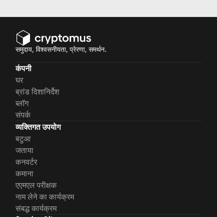
जानने के लिए यह लेख पढ़ें!
समुदाय, विश्वसनीयता, प्रेरणा, समर्थन.
कंपनी
घर
ब्रांड दिशानिर्देश
ब्लॉग
संपर्क
व्यक्तिगत उपयोग
बटुआ
जताया
कनवर्टर
कमाना
एएमएल परीक्षक
नाम लेने का कार्यक्रम
संबद्ध कार्यक्रम