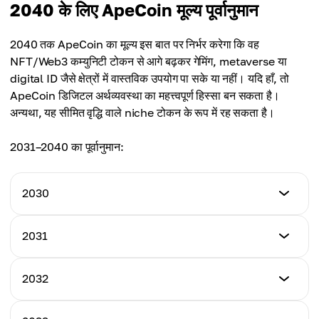
न्यूनतम कीमत
2040 के लिए ApeCoin मूल्य पूर्वानुमान
अधिकतम कीमत
$2.95
औसत कीमत
$4.65
$2.95
2040 तक ApeCoin का मूल्य इस बात पर निर्भर करेगा कि वह
अधिकतम कीमत
NFT/Web3 कम्युनिटी टोकन से आगे बढ़कर गेमिंग, metaverse या
औसत कीमत
$5.78
digital ID जैसे क्षेत्रों में वास्तविक उपयोग पा सके या नहीं। यदि हाँ, तो
$3.48
ApeCoin डिजिटल अर्थव्यवस्था का महत्त्वपूर्ण हिस्सा बन सकता है।
औसत कीमत
अन्यथा, यह सीमित वृद्धि वाले niche टोकन के रूप में रह सकता है।
$4.41
2031–2040 का पूर्वानुमान:
2030
न्यूनतम कीमत
2031
$3.12
न्यूनतम कीमत
2032
अधिकतम कीमत
$3.39
$3.81
न्यूनतम कीमत