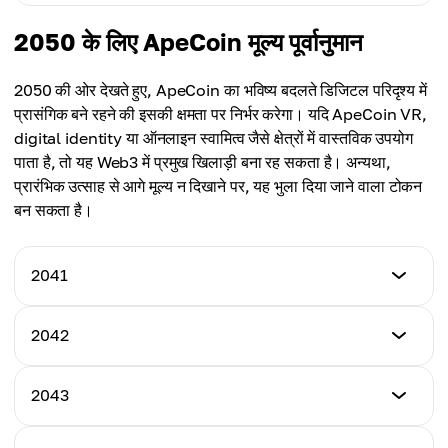
औसत कीमत
$9.01
$7.54
न्यूनतम कीमत
2050 के लिए ApeCoin मूल्य पूर्वानुमान
अधिकतम कीमत
$8.85
औसत कीमत
$9.83
$8.29
2050 की ओर देखते हुए, ApeCoin का भविष्य बदलते डिजिटल परिदृश्य में
अधिकतम कीमत
प्रासंगिक बने रहने की इसकी क्षमता पर निर्भर करेगा। यदि ApeCoin VR,
औसत कीमत
$10.61
digital identity या ऑनलाइन स्वामित्व जैसे क्षेत्रों में वास्तविक उपयोग
$9.06
पाता है, तो यह Web3 में प्रमुख खिलाड़ी बना रह सकता है। अन्यथा,
औसत कीमत
प्रारंभिक उत्साह से आगे मूल्य न दिखाने पर, यह भुला दिया जाने वाला टोकन
$9.87
बन सकता है।
2041
न्यूनतम कीमत
2042
$9.37
न्यूनतम कीमत
2043
अधिकतम कीमत
$10.28
$11.18