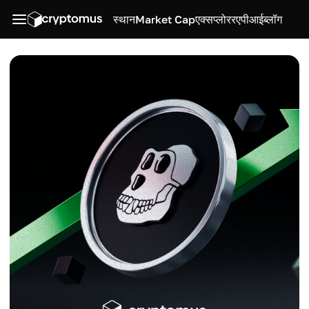
स्थान
Market Cap
एक्सप्लोरर
एपीआई
ब्लॉग