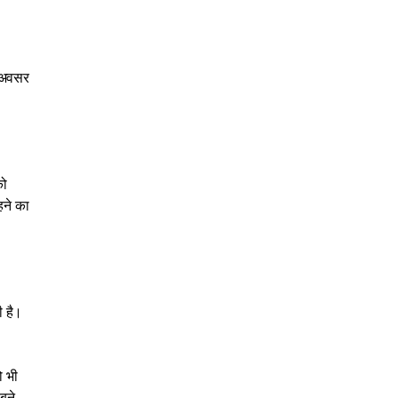
ा अवसर
को
हने का
ी है।
ो भी
बने