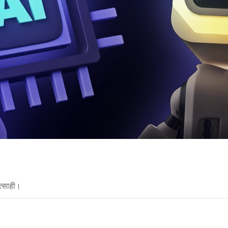
त्साही।