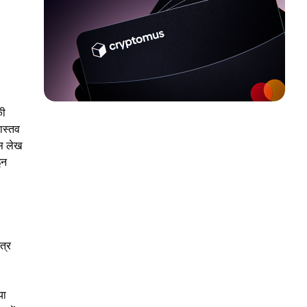
की
ास्तव
इस लेख
इन
त्र
या