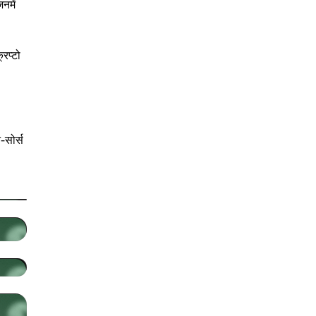
नमें
िप्टो
-सोर्स