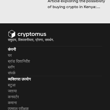
Article exploring the possibility
of buying crypto in Kenya:
laws, taxes, ways and
platforms to do it.
समुदाय, विश्वसनीयता, प्रेरणा, समर्थन.
कंपनी
घर
ब्रांड दिशानिर्देश
ब्लॉग
संपर्क
व्यक्तिगत उपयोग
बटुआ
जताया
कनवर्टर
कमाना
एएमएल परीक्षक