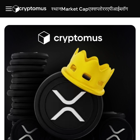
स्थान
Market Cap
एक्सप्लोरर
एपीआई
ब्लॉग