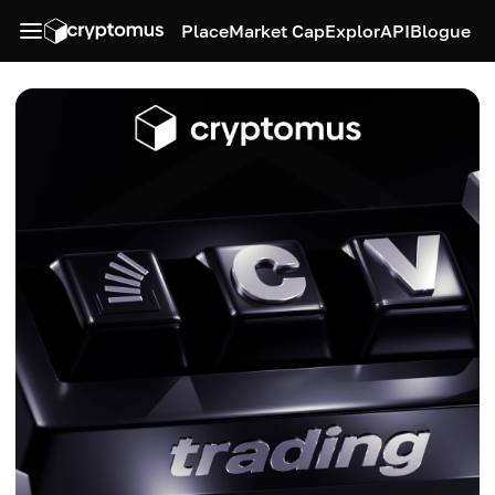
Place
Market Cap
Explor
API
Blogue