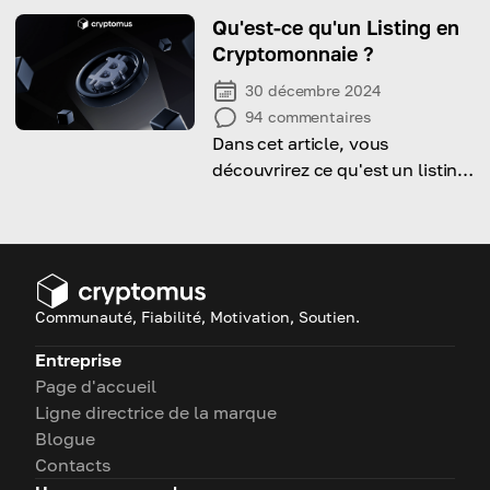
crypto en ce moment.
Qu'est-ce qu'un Listing en
Cryptomonnaie ?
30 décembre 2024
94
commentaires
Dans cet article, vous
découvrirez ce qu'est un listing
de cryptomonnaie et pourquoi
il est essentiel.
Communauté, Fiabilité, Motivation, Soutien.
Entreprise
Page d'accueil
Ligne directrice de la marque
Blogue
Contacts