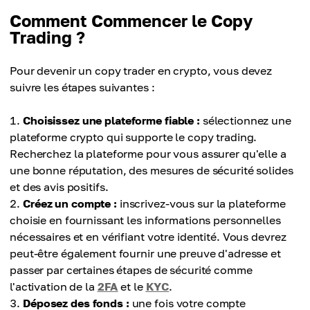
qualifiés de potentiellement profiter de leur
élevées sur les transactions réalisées via le copy
Comment Commencer le Copy
expertise.
trading.
Trading ?
Diversification :
Confiance excessive dans la copie :
le copy trading vous permet de diversifier votre
le copy trading peut inciter certains à devenir trop
Pour devenir un copy trader en crypto, vous devez
portefeuille en copiant les stratégies de plusieurs
confiants et à prendre des risques excessifs sans
suivre les étapes suivantes :
traders.
comprendre le marché.
Transparence :
Trading émotionnel :
Choisissez une plateforme fiable :
sélectionnez une
les plateformes fournissent souvent des données
si le trader que vous copiez panique ou prend des
plateforme crypto qui supporte le copy trading.
de performance des traders que vous pouvez
décisions émotionnelles, cela pourrait affecter
Recherchez la plateforme pour vous assurer qu'elle a
copier, facilitant la sélection de ceux ayant un
négativement votre investissement.
une bonne réputation, des mesures de sécurité solides
historique éprouvé.
et des avis positifs.
Créez un compte :
inscrivez-vous sur la plateforme
choisie en fournissant les informations personnelles
nécessaires et en vérifiant votre identité. Vous devrez
peut-être également fournir une preuve d'adresse et
passer par certaines étapes de sécurité comme
l'activation de la
2FA
et le
KYC
.
Déposez des fonds :
une fois votre compte