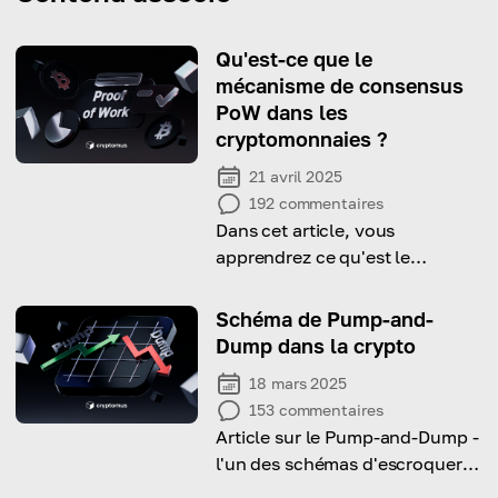
Qu'est-ce que le
mécanisme de consensus
PoW dans les
cryptomonnaies ?
21 avril 2025
192
commentaires
Dans cet article, vous
apprendrez ce qu'est le
mécanisme de consensus
Proof-of-Work (PoW), comment
Schéma de Pump-and-
il fonctionne et quels sont ses
Dump dans la crypto
avantages.
18 mars 2025
153
commentaires
Article sur le Pump-and-Dump -
l'un des schémas d'escroquerie
les plus subtils dans l'univers