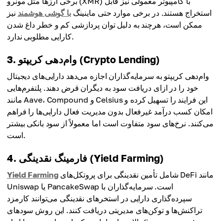
برخی ارزها مثل مونرو (XMR) با کامپیوتر معمولی نیز قابل
استخراج هستند. در برخی موارد حتی ماینینگ
با گوشی هوشمند
نیز
ممکن است، هرچند به دلیل توان پردازشی کم و خطر داغ شدن
کارایی مطلوبی ندارد.
3. وام‌دهی کریپتو (Crypto Lending)
وام‌دهی کریپتو به سرمایه‌گذاران اجازه می‌دهد دارایی‌های دیجیتال
خود را در ازای دریافت سود به دیگران قرض دهند. پلتفرم‌هایی
مانند Aave، Compound و Celsius این فرایند را تسهیل کرده و
امکان کسب درآمد غیرفعال بدون مدیریت فعال دارایی‌ها را فراهم
می‌کنند. نرخ‌های سود متفاوت است اما معمولاً از سود بانکی بیشتر
است.
4. فارمینگ نقدینگی (Yield Farming)
شامل تأمین نقدینگی برای پروتکل‌های DeFi مانند
Yield Farming
Uniswap یا PancakeSwap است. سرمایه‌گذاران با
سپرده‌گذاری دارایی در استخرهای نقدینگی می‌توانند کارمزد
تراکنش‌ها و توکن‌های مدیریتی دریافت کنند. این روش سودهای