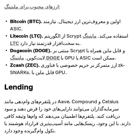
:
ارزهای محبوب برای ماینینگ
اولین و معروف‌ترین ارز دیجیتال. نیازمند
Bitcoin (BTC).
ASIC.
از الگوریتم Scrypt استفاده می‌کند.
ماینینگ
Litecoin (LTC).
به سخت‌افزار قدرتمند نیاز دارد.
LTC
مبتنی بر Scrypt و قابل ماین همراه با
Dogecoin (DOGE).
با GPU یا ASIC ممکن است.
ماینینگ DOGE
لایت‌کوین.
ارز متمرکز بر حریم خصوصی با فناوری zk-
Zcash (ZEC).
SNARKs. قابل ماین با GPU.
Lending
در پلتفرم‌های وام‌دهی مانند Aave، Compound و Celsius
سرمایه‌گذاران می‌توانند دارایی‌های خود را قرض دهند و سود
دریافت کنند. پلتفرم‌ها اطمینان می‌دهند که وام‌ها وثیقه کافی
دارند. با این وجود، ریسک‌هایی مانند آسیب‌پذیری قرارداد هوشمند یا
نکول وام‌گیرنده وجود دارد.