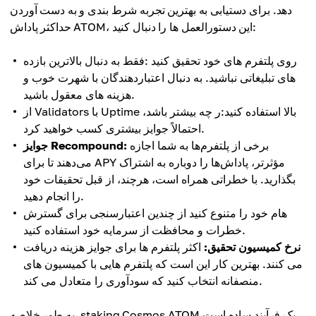
دهد. برای دستیابی به بهترین تجربه شرط بندی و به دست آوردن
حداکثر پاداش ATOM، این دستورالعمل ها را دنبال کنید:
روی پلتفرم های خود تحقیق کنید :فقط به دنبال بالاترین بازده
های تبلیغاتی نباشید. به دنبال اعتباردهندگان با شهرت خوب و
هزینه های معقول باشید.
از Validators با Uptime بالا استفاده کنید:ر چه بیشتر باشد،
احتمالاً جوایز بیشتری کسب خواهید کرد.
برخی از پلتفرم‌ها به شما اجازه
جوایز Recompound:
می‌دهند تا برای APY مؤثرتر، پاداش‌ها را دوباره به اشتراک
بگذارید. با خطراتی همراه است، هرچند، از قبل تحقیقات خود
را انجام دهید.
هام خود را متنوع کنید از چندین اعتبارسنجی برای گسترش
خطرات و محافظت از سرمایه خود استفاده کنید.
نرخ کمیسیون تحقیق:
اکثر پلتفرم ها برای جوایز هزینه دریافت
می کنند. بهترین کار این است که پلتفرم هایی با کمیسیون های
منصفانه انتخاب کنید که سودآوری را متعادل می کند.
به طور خلاصه، staking Cosmos ATOM یک فرآیند ساده است