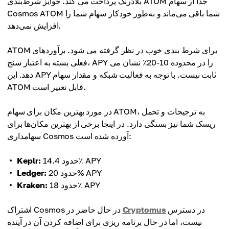
بلادرنگ پرداخت می کند. جوایز شرط‌بندی ATOM جدا از سهام
Cosmos ATOM شما باقی می‌ماند و به‌طور خودکار سهام شما را
افزایش نمی‌دهد.
ATOM برای شرط بندی خوب در نظر گرفته می شود. برآوردهای
فعلی بسته به اعتبار سنج، APY را در محدوده 10-20٪ نشان می
دهد. این APY ثابت نیست. با توجه به فعالیت شبکه و مقدار سهام
ATOM قابل تغییر است.
در مورد بهترین مکان برای سهام ATOM، به ترجیحات و تحمل
ریسک شما نیز بستگی دارد. در اینجا برخی از بهترین مکان‌ها برای
سهامداری Cosmos آورده شده است:
حدود 14.4٪ APY
Keplr:
حدود 20% APY
Ledger:
حدود 18٪ APY
Kraken:
در دسترس
Cryptomus
اشتراک Cosmos در حال حاضر در
نیست، اما در حال برنامه ریزی برای اضافه کردن آن در آینده