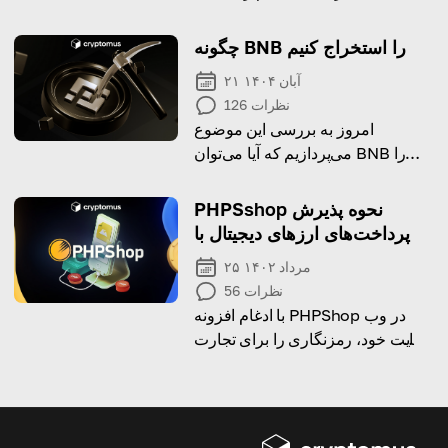
کنید!
چگونه BNB را استخراج کنیم
۲۱ آبان ۱۴۰۴
نظرات
126
امروز به بررسی این موضوع
می‌پردازیم که آیا می‌توان BNB را
استخراج کرد و یک راهنمای گام به گام
برای استیکینگ ارائه می‌دهیم.
PHPSshop نحوه پذیرش
پرداخت‌های ارزهای دیجیتال با
۲۵ مرداد ۱۴۰۲
نظرات
56
با ادغام افزونه PHPShop در وب
سایت خود، رمزنگاری را برای تجارت
خود بپذیرید