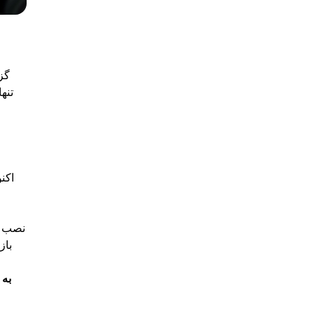
تنه
اکن
باز
به 