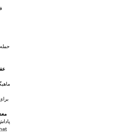
ف
حمله 
عف
ماهیگ
معد
پاداش
hat