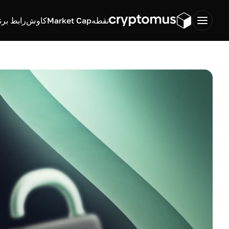
نقطه
Market Cap
کاوش
رابط برن