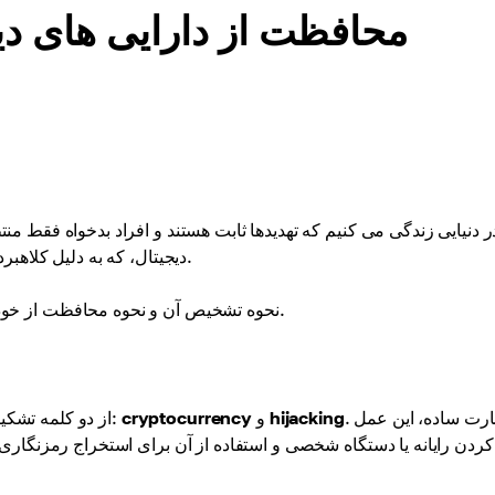
محافظت از دارایی های دیج
ر دنیایی زندگی می کنیم که تهدیدها ثابت هستند و افراد بدخواه فقط
دیجیتال، که به دلیل کلاهبرداری، حملات سایبری و بسیاری از تهدیدات دیگر شناخته شده است.
این مقاله در مورد تعریف cryptojacking، نحوه تشخیص آن و نحوه محافظت از خود در برابر آن خواهد بود.
. به عبارت ساده، این عمل
hijacking
و
cryptocurrency
منظور از cryptojacking چیست؟ Cryptojacking از دو کلمه تشکیل شده است:
ردن رایانه یا دستگاه شخصی و استفاده از آن برای استخراج رمزنگار