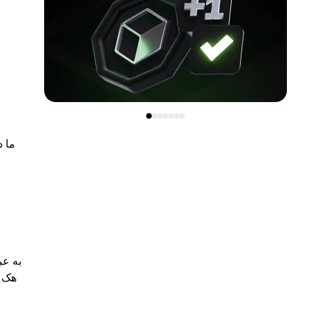
ما د
هک ک