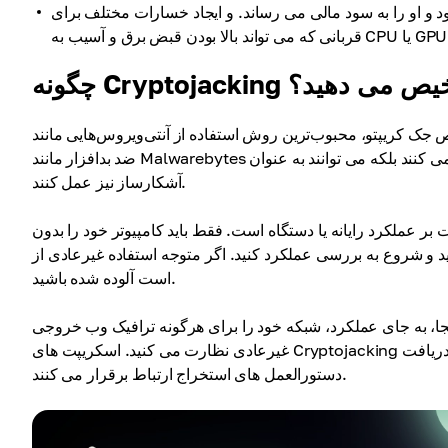
 او را به سود مالی می رساند. و ایجاد خسارات مختلف برای
Cryptoja را تشخیص می دهید؟
و، محبوب‌ترین روش استفاده از آنتی‌ویروس‌هایی مانند Kaspersky یا Bitdefender و همچنین استفاده از نرم‌افزارهای
ضد بدافزار مانند Malwarebytes یا موارد دیگر است. این ابزارها نه تنها به شما در محافظت از خود کمک می کنند بلکه می توانند به عنوان
آشکارساز نیز عمل کنند.
ر عملکرد رایانه یا دستگاه است. فقط باید کامپیوتر خود را بدون
به بررسی عملکرد کنید. اگر متوجه استفاده غیرعادی از CPU یا GPU شدید، ممکن
است آلوده شده باشید.
، به جای عملکرد، شبکه خود را برای هرگونه ترافیک وب خروجی
غیرعادی نظارت می کنید. اسکریپت های Cryptojacking اغلب با یک سرور راه دور برای ارائه ارز دیجیتال استخراج شده یا دریافت
دستورالعمل های استخراج ارتباط برقرار می کنند.