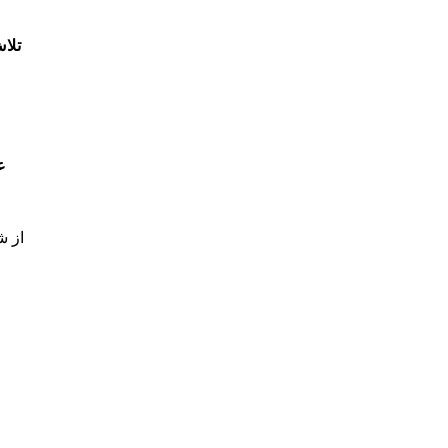
تلا
ع
از ش