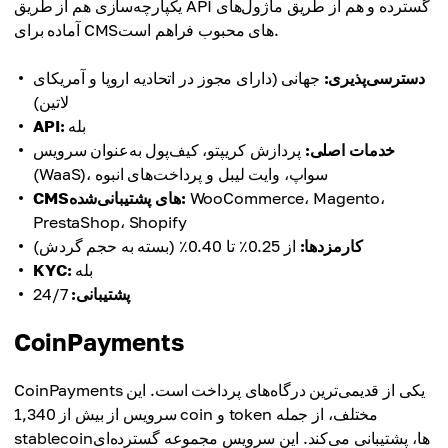
یکپارچه‌سازی هم از طریق API گسترده و هم از طریق ماژول‌های
آماده برای CMSهای محبوب فراهم است.
دسترسی‌پذیری:
جهانی (دارای مجوز در اتحادیه اروپا و آمریکای
لاتین)
بله
API:
خدمات اصلی:
پردازش کریپتو، کیف‌پول به‌عنوان سرویس
(WaaS)، سواپ، وایت لیبل و پرداخت‌های انبوه
WooCommerce، Magento،
CMSهای پشتیبانی‌شده:
PrestaShop، Shopify
کارمزدها:
از 0.25٪ تا 0.40٪ (بسته به حجم گردش)
بله
KYC:
پشتیبانی:
24/7
CoinPayments
CoinPayments یکی از قدیمی‌ترین درگاه‌های پرداخت است. این
سرویس از بیش از 1,340 coin و token مختلف، از جمله
stablecoinها، پشتیبانی می‌کند. این سرویس مجموعه گسترده‌ای