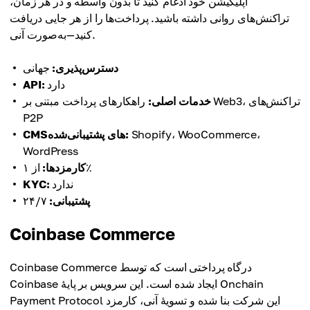
اپلیکیشن خود ادغام کنید تا بدون واسطه و در هر زمان،
تراکنش‌های روانی داشته باشید. پرداخت‌ها را از هر جایی دریافت
کنید—به‌صورت آنی.
دسترس‌پذیری:
جهانی
دارد
API:
خدمات اصلی:
راهکارهای پرداخت مبتنی بر Web3، تراکنش‌های
P2P
Shopify، WooCommerce،
CMSهای پشتیبانی‌شده:
WordPress
از ۱٪
کارمزدها:
ندارد
KYC:
پشتیبانی:
۲۴/۷
Coinbase Commerce
Coinbase Commerce درگاه پرداختی است که توسط
Coinbase ایجاد شده است. این سرویس بر پایهٔ Onchain
Payment Protocol این شرکت بنا شده و تسویهٔ آنی، کارمزد