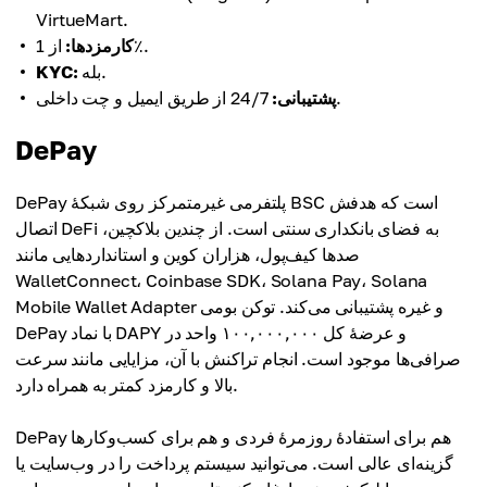
VirtueMart.
از 1٪.
کارمزدها:
بله.
KYC:
24/7 از طریق ایمیل و چت داخلی.
پشتیبانی:
DePay
DePay پلتفرمی غیرمتمرکز روی شبکهٔ BSC است که هدفش
اتصال DeFi به فضای بانکداری سنتی است. از چندین بلاکچین،
صدها کیف‌پول، هزاران کوین و استانداردهایی مانند
WalletConnect، Coinbase SDK، Solana Pay، Solana
Mobile Wallet Adapter و غیره پشتیبانی می‌کند. توکن بومی
DePay با نماد DAPY و عرضهٔ کل ۱۰۰,۰۰۰,۰۰۰ واحد در
صرافی‌ها موجود است. انجام تراکنش با آن، مزایایی مانند سرعت
بالا و کارمزد کمتر به همراه دارد.
DePay هم برای استفادهٔ روزمرهٔ فردی و هم برای کسب‌وکارها
گزینه‌ای عالی است. می‌توانید سیستم پرداخت را در وب‌سایت یا