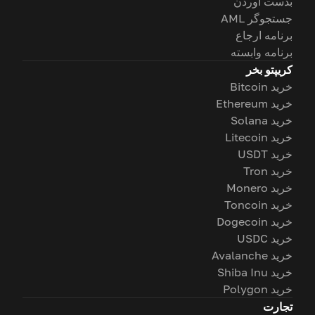
بدست آوردن
جستجوگر AML
برنامه ارجاع
برنامه وابسته
کریپتو بخر
خرید Bitcoin
خرید Ethereum
خرید Solana
خرید Litecoin
خرید USDT
خرید Tron
خرید Monero
خرید Toncoin
خرید Dogecoin
خرید USDC
خرید Avalanche
خرید Shiba Inu
خرید Polygon
تجارت