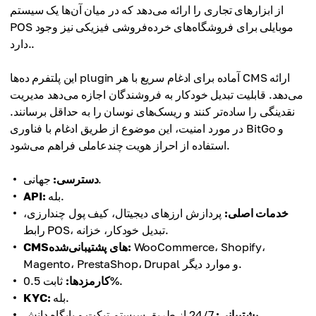
از ابزارهای تجاری را ارائه می‌دهد که در میان آن‌ها یک سیستم
POS موبایلی برای فروشگاه‌های خرده‌فروشی فیزیکی نیز وجود
دارد..
این پلتفرم ده‌ها plugin آماده برای ادغام سریع با هر CMS ارائه
می‌دهد. قابلیت تبدیل خودکار به فروشندگان اجازه می‌دهد مدیریت
نقدینگی را ساده‌تر کنند و ریسک‌های نوسان را به حداقل برسانند.
در مورد امنیت، این موضوع از طریق ادغام با فناوری BitGo و
استفاده از احراز هویت چندعاملی فراهم می‌شود.
جهانی.
دسترسی:
بله.
API:
خدمات اصلی:
پردازش ارزهای دیجیتال، کیف پول چندارزی،
رابط POS، تبدیل خودکار، خزانه.
WooCommerce، Shopify،
CMSهای پشتیبانی‌شده:
Magento، PrestaShop، Drupal و موارد دیگر.
ثابت 0.5%.
کارمزدها:
بله.
KYC:
24/7 از طریق سیستم تیکت و پایگاه دانش.
پشتیبانی: