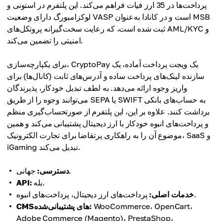
پرداخت‌ها در 35 ارز فیات فراهم می‌کند. این پلتفرم در استونی و
لوکزامبورگ دارای وضعیت VASP است و در کانادا به‌عنوان MSB
ثبت شده است، که رعایت سخت‌گیرانه پروتکل‌های AML/KYC و
امنیتی را تضمین می‌کند.
برای یکپارچه‌سازی، CryptoPay یک ویجت پرداخت آماده، یک
سازنده لینک‌های پرداخت ساده و آدرس‌های ثابت (کانال‌ها) برای
واریز وجوه ارائه می‌دهد. به لطف تبدیل خودکار، پذیرندگان
می‌توانند وجوه را از طریق SEPA یا SWIFT به حساب‌های بانکی
برداشت کنند. علاوه بر این، این پلتفرم از صورتحساب‌گیری منظم
و پرداخت‌های انبوه خودکار با ارز دیجیتال پشتیبانی می‌کند و همین
موضوع آن را به راهکاری پرتقاضا برای تجارت الکترونیک، SaaS و
iGaming تبدیل می‌کند.
جهانی.
دسترسی:
بله.
API:
پرداخت‌های ارز دیجیتال، پرداخت‌های انبوه.
خدمات اصلی:
WooCommerce، OpenCart،
CMSهای پشتیبانی‌شده:
Adobe Commerce (Magento)، PrestaShop،