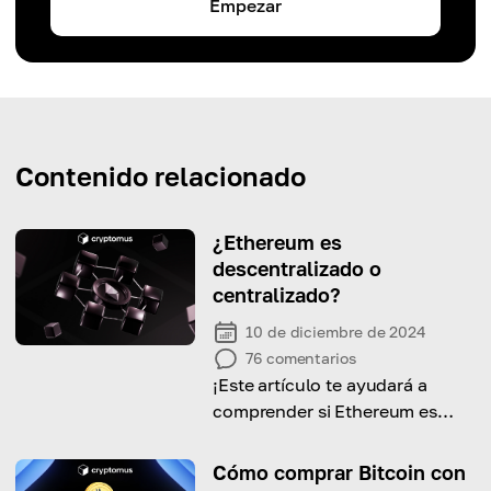
Empezar
Contenido relacionado
¿Ethereum es
descentralizado o
centralizado?
10 de diciembre de 2024
76
comentarios
¡Este artículo te ayudará a
comprender si Ethereum es
realmente descentralizado y los
pasos que toma para seguir
Cómo comprar Bitcoin con
siéndolo!