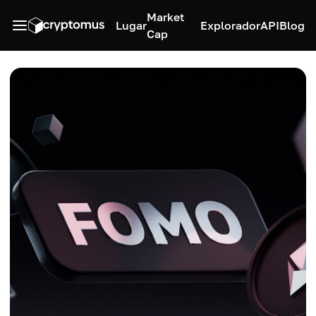
Market
Lugar
Explorador
API
Blog
Cap