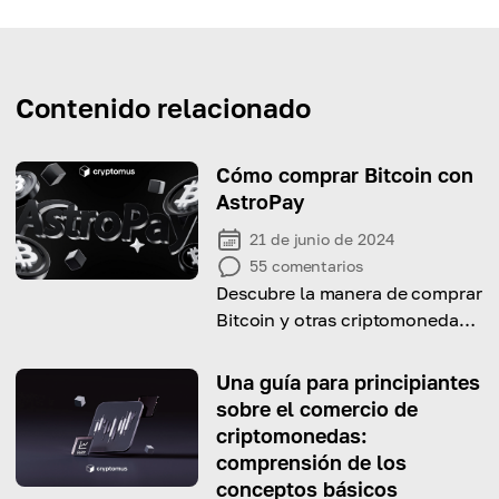
Contenido relacionado
Cómo comprar Bitcoin con
AstroPay
21 de junio de 2024
55
comentarios
Descubre la manera de comprar
Bitcoin y otras criptomonedas
usando AstroPay con esta guía
completa.
Una guía para principiantes
sobre el comercio de
criptomonedas:
comprensión de los
conceptos básicos