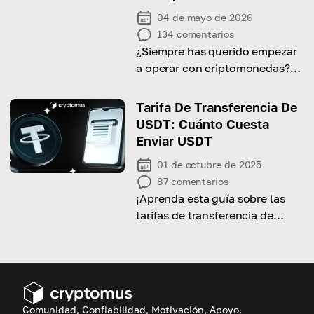
04 de mayo de 2026
134
comentarios
¿Siempre has querido empezar
a operar con criptomonedas?
En caso afirmativo, lo
ayudaremos con esto y le
Tarifa De Transferencia De
diremos en detalle cómo
USDT: Cuánto Cuesta
comenzar a operar en
Enviar USDT
Cryptomus.
01 de octubre de 2025
87
comentarios
¡Aprenda esta guía sobre las
tarifas de transferencia de
USDT para realizar sus
transacciones de
criptomonedas de manera
eficiente!
Comunidad, Confiabilidad, Motivación, Apoyo.