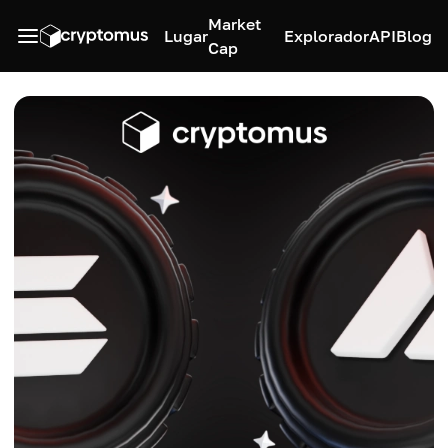
Market
Lugar
Explorador
API
Blog
Cap