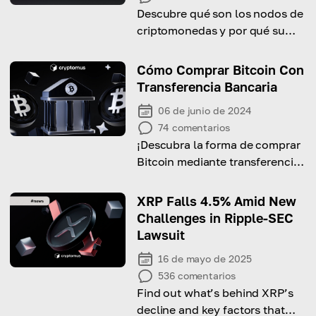
Descubre qué son los nodos de
criptomonedas y por qué su
funcionamiento es
extremadamente importante.
Cómo Comprar Bitcoin Con
Transferencia Bancaria
06 de junio de 2024
74
comentarios
¡Descubra la forma de comprar
Bitcoin mediante transferencia
bancaria con esta guía
completa!
XRP Falls 4.5% Amid New
Challenges in Ripple-SEC
Lawsuit
16 de mayo de 2025
536
comentarios
Find out what’s behind XRP’s
decline and key factors that