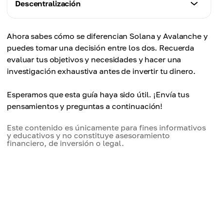
Solana (SOL)
Descentralización
Avalanche (AVAX)
Lenguaje nativo (Rust)
Redes blockchain personalizadas, DeFi, productos
Solana (SOL)
financieros
Ahora sabes cómo se diferencian Solana y Avalanche y
Avalanche (AVAX)
Menos descentralizado
puedes tomar una decisión entre los dos. Recuerda
Compatible con EVM
evaluar tus objetivos y necesidades y hacer una
Avalanche (AVAX)
investigación exhaustiva antes de invertir tu dinero.
Más descentralizado
Esperamos que esta guía haya sido útil. ¡Envía tus
pensamientos y preguntas a continuación!
Este contenido es únicamente para fines informativos
y educativos y no constituye asesoramiento
financiero, de inversión o legal.