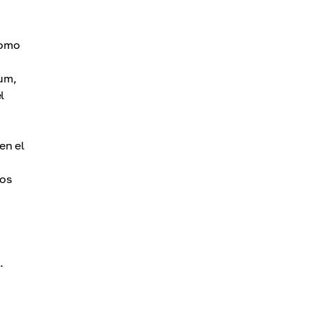
Como
um,
l
en el
nos
.