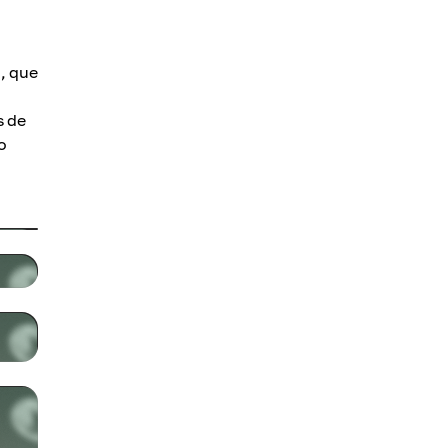
, que
s de
o