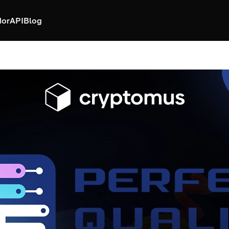
dor
API
Blog