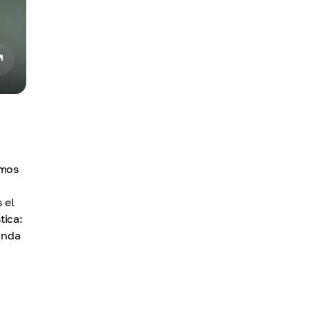
emos
 el
tica:
unda