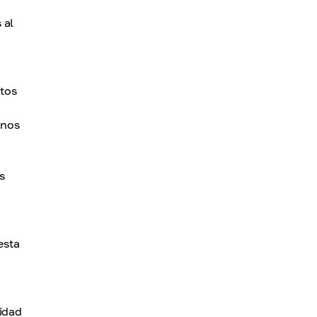
 al
ntos
 nos
s
esta
ridad