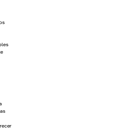
os
bles
te
a
vas
recer