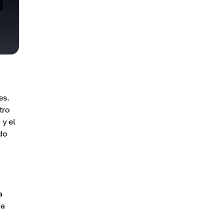
es.
tro
 y el
do
a
ea