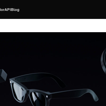
dor
API
Blog