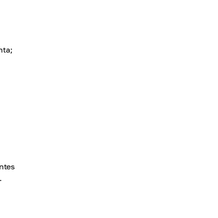
nta;
ntes
.