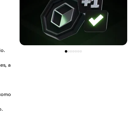
do.
es, a
 como
o.