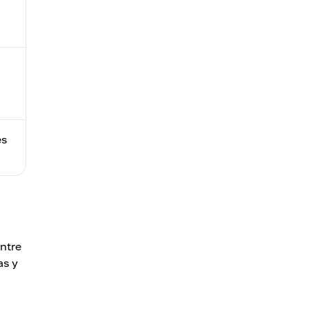
es
Entre
as y