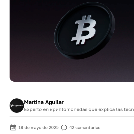
Martina Aguilar
Experto en крипtomonedas que explica las tecno
18 de mayo de 2025
42
comentarios