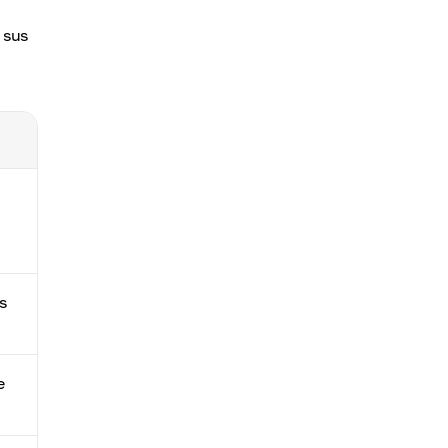
 sus
s
e