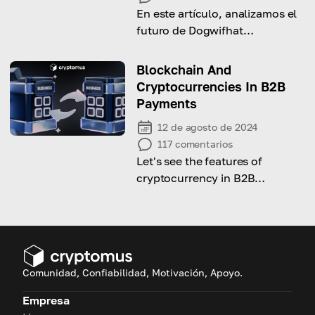
En este artículo, analizamos el
futuro de Dogwifhat
basándonos en las tendencias
del mercado.
Blockchain And
Cryptocurrencies In B2B
Payments
12 de agosto de 2024
117
comentarios
Let's see the features of
cryptocurrency in B2B
payments and learn how to
implement it to the business!
Comunidad, Confiabilidad, Motivación, Apoyo.
Empresa