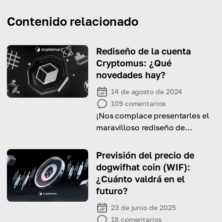
Contenido relacionado
Rediseño de la cuenta
Cryptomus: ¿Qué
novedades hay?
14 de agosto de 2024
109
comentarios
¡Nos complace presentarles el
maravilloso rediseño de
nuestra cuenta! ¡Veamos qué
actualizaciones hemos
Previsión del precio de
agregado para ustedes!
dogwifhat coin (WIF):
¿Cuánto valdrá en el
futuro?
23 de junio de 2025
18
comentarios