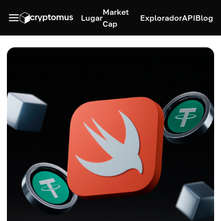
Market
Lugar
Explorador
API
Blog
Cap