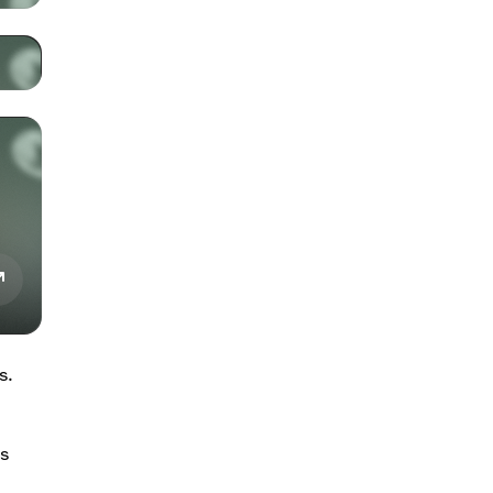
s.
os