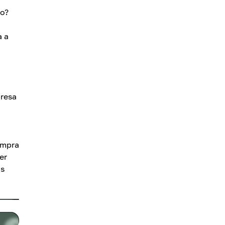
to?
a a
presa
ompra
er
as