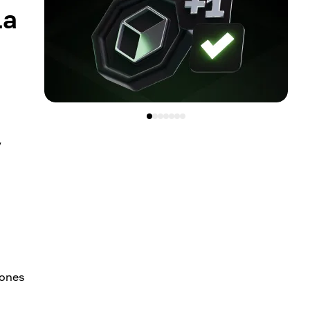
La
y
iones