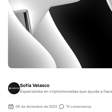
Sofía Velasco
Especialista en criptomonedas que ayuda a hace
08 de diciembre de 2023
72
comentarios