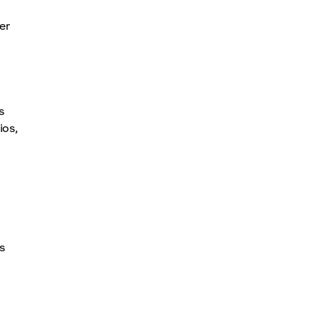
er
s
ios,
s