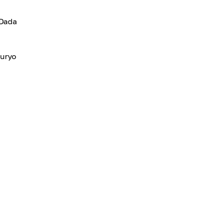
 Dada
curyo