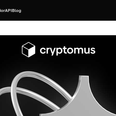
dor
API
Blog