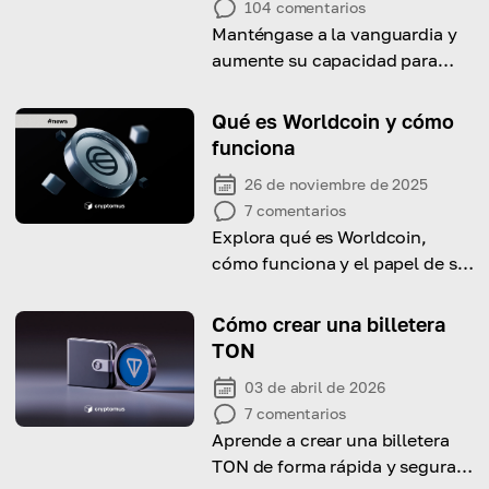
104
comentarios
Manténgase a la vanguardia y
aumente su capacidad para
identificar la próxima
criptomoneda que explotará
Qué es Worldcoin y cómo
con esta guía detallada
funciona
26 de noviembre de 2025
7
comentarios
Explora qué es Worldcoin,
cómo funciona y el papel de su
token WLD en el ecosistema
cripto.
Cómo crear una billetera
TON
03 de abril de 2026
7
comentarios
Aprende a crear una billetera
TON de forma rápida y segura,