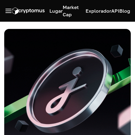
Market
Lugar
Explorador
API
Blog
Cap