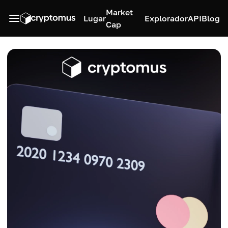
Market
Lugar
Explorador
API
Blog
Cap