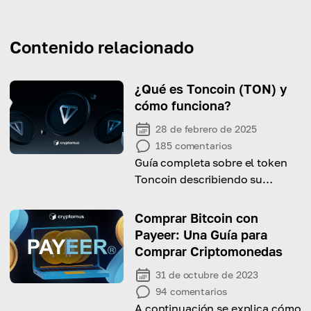
Contenido relacionado
¿Qué es Toncoin (TON) y
cómo funciona?
28 de febrero de 2025
185
comentarios
Guía completa sobre el token
Toncoin describiendo su
mecanismo de funcionamiento,
sus orígenes y su profunda
Comprar Bitcoin con
conexión con Telegram.
Payeer: Una Guía para
Comprar Criptomonedas
31 de octubre de 2023
94
comentarios
A continuación se explica cómo