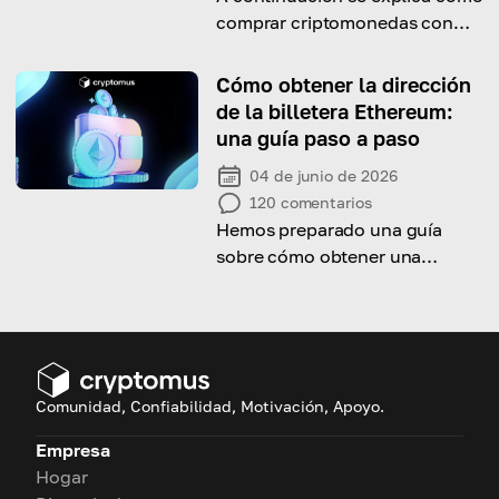
comprar criptomonedas con
Payeer. ¡Date prisa y empieza a
leer!
Cómo obtener la dirección
de la billetera Ethereum:
una guía paso a paso
04 de junio de 2026
120
comentarios
Hemos preparado una guía
sobre cómo obtener una
dirección de monedero
Ethereum. ¡Date prisa y
empieza a leer!
Comunidad, Confiabilidad, Motivación, Apoyo.
Empresa
Hogar