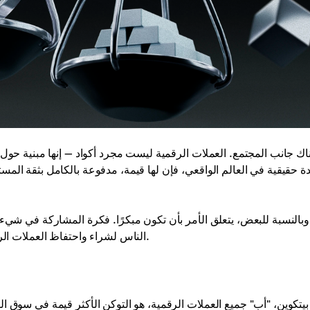
اك جانب المجتمع. العملات الرقمية ليست مجرد أكواد — إنها مبنية ح
دة حقيقية في العالم الواقعي، فإن لها قيمة، مدفوعة بالكامل بثقة الم
وبالنسبة للبعض، يتعلق الأمر بأن تكون مبكرًا. فكرة المشاركة في شيء 
الناس لشراء واحتفاظ العملات الرقمية. ليس الأمر فقط حول الأرباح — بل يتعلق بالإيمان بالمستقبل.
بيتكوين، "أب" جميع العملات الرقمية، هو التوكن الأكثر قيمة في سوق ا