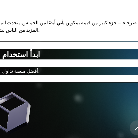
صرحاء — جزء كبير من قيمة بيتكوين يأتي أيضًا من الحماس. يتحدث المس
المزيد من الناس لشراءه، على أمل أن يستمر السعر في الارتفاع، مما يرفع سعره أكثر.
ابدأ استخدام 
أفضل منصة تداول عملات مشفرة مركزية بواجهة سهلة الاستخدام وشروط مميزة.