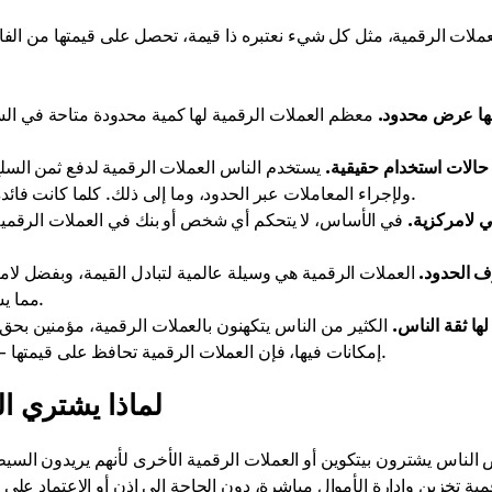
عملات الرقمية، مثل كل شيء نعتبره ذا قيمة، تحصل على قيمتها من الفائ
ها عرض محدود.
معظم العملات الرقمية لها كمية محدودة متاحة في الس
 حالات استخدام حقيقية.
يستخدم الناس العملات الرقمية لدفع ثمن السلع 
اللامركزية (dApps)، ولإجراء المعاملات عبر الحدود، وما إلى ذلك. كلما كانت فائدة العملة أكبر، زاد رغبة الناس في امتلاكها.
 لامركزية.
في الأساس، لا يتحكم أي شخص أو بنك في العملات الرقمية، م
ف الحدود.
العملات الرقمية هي وسيلة عالمية لتبادل القيمة، وبفضل لامر
مما يسرع العملية ويقلل من تكاليفها حتى عندما تنتقل عبر المحيطات.
لها ثقة الناس.
الكثير من الناس يتكهنون بالعملات الرقمية، مؤمنين بحق 
إمكانات فيها، فإن العملات الرقمية تحافظ على قيمتها — لأن القيمة في النهاية تأتي من ما نحن مستعدون لدفعه مقابلها.
لماذا يشتري ال
الناس يشترون بيتكوين أو العملات الرقمية الأخرى لأنهم يريدون السي
مية تخزين وإدارة الأموال مباشرة، دون الحاجة إلى إذن أو الاعتماد على 