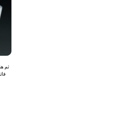
ثم هن
فائ