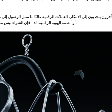
آخرون ينجذبون إلى الابتكار. العملات الرقمية غالبًا ما تمثل الوصول إل
(DeFi)، أو أنظمة الهوية الرقمية. لذا، فإن الشراء ليس مجرد استثمار مالي، بل هو طريقة للمشاركة في شيء جديد.