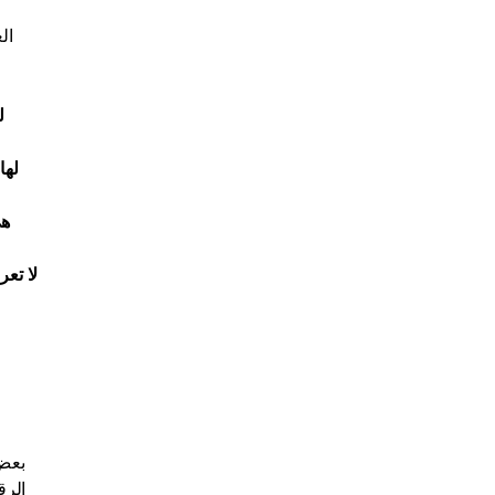
ال
ل
لها
هي
لا تعر
بعض 
الرق