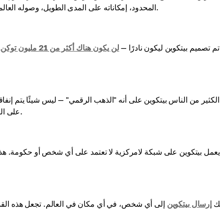
المحدود، إمكاناته على المدى الطويل، وصوله العالمي، والتكهنات والضجة. لنلقِ نظرة على كل منها بمزيد من التفصيل.
تم تصميم بيتكوين ليكون نادرًا —
لن يكون هناك أكثر من 21 مليون توكن
.
لكثير من الناس بيتكوين على أنه "الذهب الرقمي" — ليس شيئًا يتم إنفاقه
على المدى الطويل، خاصة في عالم تآكل فيه التضخم المدخرات التقليدية.
يعمل بيتكوين على شبكة لامركزية لا تعتمد على أي شخص أو حكومة. هذه
ك
إرسال بيتكوين
إلى أي شخص، في أي مكان في العالم. تجعل هذه القدرة 