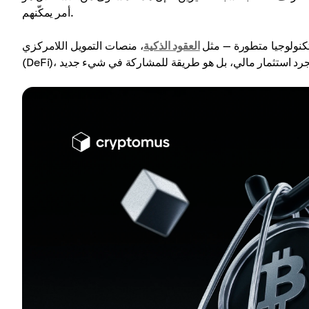
أمر يمكّنهم.
ى تكنولوجيا متطورة — مثل
العقود الذكية
، منصات التمويل اللامركزي