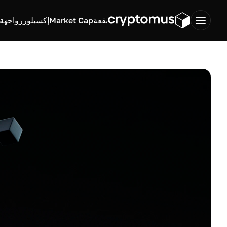
بقعة
Market Cap
إكسبلورر
واجهة ب