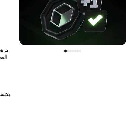
ما هي
العم
يكتسب