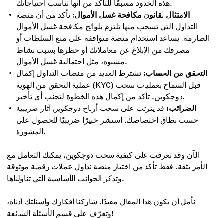
هذه الحدود مسبقًا للتأكد من أنها تناسب احتياجاتك.
الامتثال لقانون مكافحة غسل الأموال:
تأكد من أن منصة
التداول التي تسحب منها تلتزم بلوائح مكافحة غسل الأموال
الصارمة. يساعد استخدام منصة متوافقة على منع السلطات أو
مصرفك من الإبلاغ عن معاملاتك أو حظرها بسبب نشاط
مشبوه، مثل احتمالية غسل الأموال.
التحقق من الحساب:
تشترط العديد من منصات التداول إكمال
عملية التحقق من الهوية (KYC) قبل السماح بعمليات سحب
دوجكوين. تأكد من إكمال هذه الخطوة لتجنب أي تأخير.
الضرائب:
قد يترتب على سحب أرباح دوجكوين آثار ضريبية
حسب نطاق اختصاصك. استشر خبيرًا ضريبيًا للحصول على
المشورة.
الآن وقد تعرفت على كيفية سحب دوجكوين، يمكنك التعامل مع
الأمر بثقة. فقط تأكد من اختيار منصة تداول عملات رقمية موثوقة
وتذكر الجوانب الأساسية التي تناولناها.
نأمل أن يكون هذا المقال مفيدًا. شاركنا أفكارك وأسئلتك أدناه،
وتعرّف على قسم الأسئلة الشائعة!