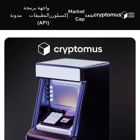
واجهة برمجة
Market
بقعة
إكسبلورر
التطبيقات
مدونة
Cap
(API)