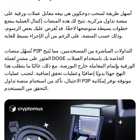
أسهل طريقة لسحب دوجكوين هي بيعه مقابل عملات ورقية على
منصة تداول مركزية. تتيح لك هذه المنصات إكمال العملية ببضع
خطوات بسيطة سنوضحها لاحقًا. قد تُفرض عليك بعض الرسوم،
وذلك حسب المنصة، على الرغم من أن الإجراء بسيط للغاية.
تُسهّل منصات P2P التداولات المباشرة بين المستخدمين، مما يُتيح
العثور على مشترٍ لعملة DOGE الخاصة بك باستخدام العملات
الورقية وإتمام المعاملة خارج البورصة. مع ذلك، غالبًا ما يتطلب هذا
النهج جهدًا يدويًا إضافيًا وعمليات تحقق إضافية. لتجنب عمليات
الاحتيال، تأكد من استخدام منصة تداول P2P موثوقة توفر إمكانية
التحقق من المستخدم.