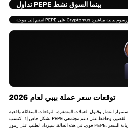
تداول PEPE بينما السوق نشط
توقعات سعر عملة بيبي لعام 2026
واً ثابتاً بسبب استمرار انتشار وقبول العملات المشفرة. التوقعات المتفائلة واقعية
بشكل خاص إذا اكتسب PEPE فائدة أكبر في العالم الحقيقي، على سبيل المثال، كخيار لا غنى عنه للتداول القصير، وحافظ على دعم مجتمعي