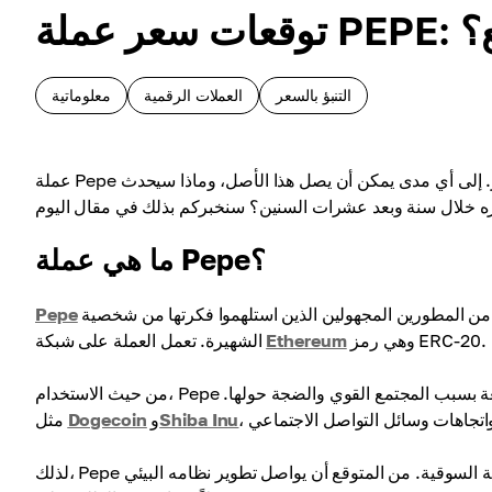
فع؟
التنبؤ بالسعر
العملات الرقمية
معلوماتية
عملة Pepe هي عملة ميم مفضلة للتداول بسبب تقلباتها العالية وحجم تداولها الكبير. إلى أي مدى يمكن أن يصل هذا الأصل، وماذا سيحدث
ما هي عملة Pepe؟
هي عملة ميم تم إنشاؤها في عام 2023 من قبل فريق من المطورين المجهولين الذين استلهموا فكرتها من شخصية Pepe the Frog
Pepe
وهي رمز ERC-20.
Ethereum
الشهيرة. تعمل العملة على شبكة
من حيث الاستخدام، Pepe مثل أي عملة ميم أخرى: لا تمتلك قاعدة تقنية كبيرة لكنها تحظى بشعبية واسعة بسبب المجتمع القوي والضجة حولها.
Shiba Inu
و
Dogecoin
مثل
لذلك، Pepe هي أصل مثير للاهتمام دخل بالفعل قائمة أكبر العملات الرقمية من حيث القيمة السوقية. من المتوقع أن يواصل تطوير نظامه البيئي