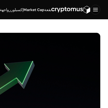
بقعة
Market Cap
إكسبلورر
واجهة ب