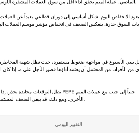
الماضي. عملة الميم تحقق أداءً أقل من سوق العملات المشفرة الأوسع، حيث يواصل المستثمرون تقليل تعرضهم للأصول عالية المخاطر.
عود الانخفاض اليوم بشكل أساسي إلى دوران قطاعي بعيداً عن العملات 
ات السوق حذرة. ينعكس الضعف في انخفاض مؤشر موسم العملات البديلة
ل بيبي الأسبوع في مواجهة ضغوط مستمرة، حيث تظل شهية المخاطرة في س
 من الأفراد، من المحتمل أن يعتمد أداؤها قصير الأجل على ما إذا كا
تظل التوقعات محايدة بحذر. إذا تحسنت الم
الأخرى. ومع ذلك، قد يبقي الضعف المستمر في قطاع العملات البديلة العملة تحت الضغط على المدى القصير.
التغيير اليومي