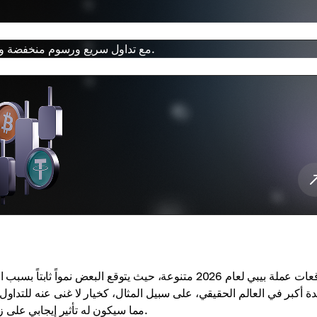
انضم إلى موجة PEPE على Cryptomus مع تداول سريع ورسوم منخفضة ورسوم بيانية مباشرة.
توقعات عملة بيبي لعام 2026 متنوعة، حيث يتوقع البعض نم
قوي. في هذه الحالة، سيزداد الطلب على رموز PEPE، مما سيكون له تأثير إيجابي على زيادة السعر.