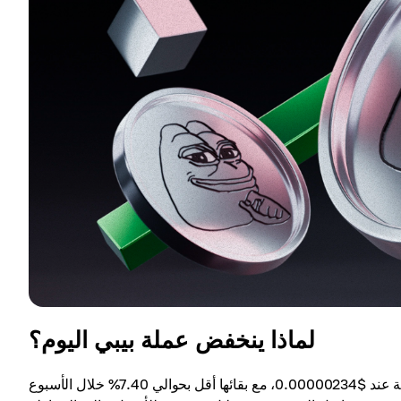
لماذا ينخفض عملة بيبي اليوم؟
انخفضت عملة بيبي بنسبة 1.88% خلال الـ 24 ساعة الماضية، متداولة عند $0.00000234، مع بقائها أقل بحوالي 7.40% خلال الأسبوع